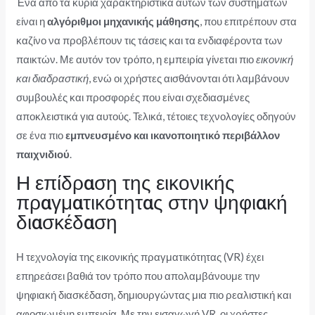
Ένα από τα κύρια χαρακτηριστικά αυτών των συστημάτων
είναι η
αλγόριθμοι μηχανικής μάθησης
, που επιτρέπουν στα
καζίνο να προβλέπουν τις τάσεις και τα ενδιαφέροντα των
παικτών. Με αυτόν τον τρόπο, η εμπειρία γίνεται πιο
εικονική
και διαδραστική
, ενώ οι χρήστες αισθάνονται ότι λαμβάνουν
συμβουλές και προσφορές που είναι σχεδιασμένες
αποκλειστικά για αυτούς. Τελικά, τέτοιες τεχνολογίες οδηγούν
σε ένα πιο
εμπνευσμένο και ικανοποιητικό περιβάλλον
παιχνιδιού
.
Η επίδραση της εικονικής
πραγματικότητας στην ψηφιακή
διασκέδαση
Η τεχνολογία της εικονικής πραγματικότητας (VR) έχει
επηρεάσει βαθιά τον τρόπο που απολαμβάνουμε την
ψηφιακή διασκέδαση, δημιουργώντας μια πιο ρεαλιστική και
αφοσιωμένη εμπειρία. Με την εισαγωγή VR, οι χρήστες