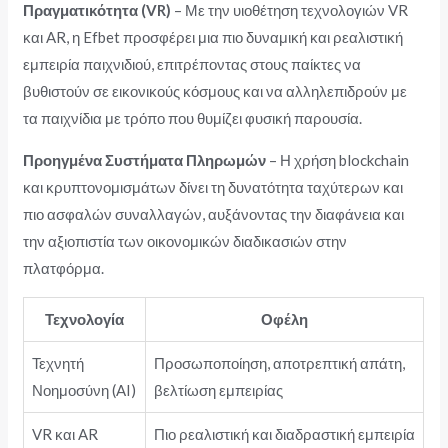
Πραγματικότητα (VR)
– Με την υιοθέτηση τεχνολογιών VR
και AR, η Efbet προσφέρει μια πιο δυναμική και ρεαλιστική
εμπειρία παιχνιδιού, επιτρέποντας στους παίκτες να
βυθιστούν σε εικονικούς κόσμους και να αλληλεπιδρούν με
τα παιχνίδια με τρόπο που θυμίζει φυσική παρουσία.
Προηγμένα Συστήματα Πληρωμών
– Η χρήση blockchain
και κρυπτονομισμάτων δίνει τη δυνατότητα ταχύτερων και
πιο ασφαλών συναλλαγών, αυξάνοντας την διαφάνεια και
την αξιοπιστία των οικονομικών διαδικασιών στην
πλατφόρμα.
Τεχνολογία
Οφέλη
Τεχνητή
Προσωποποίηση, αποτρεπτική απάτη,
Νοημοσύνη (AI)
βελτίωση εμπειρίας
VR και AR
Πιο ρεαλιστική και διαδραστική εμπειρία