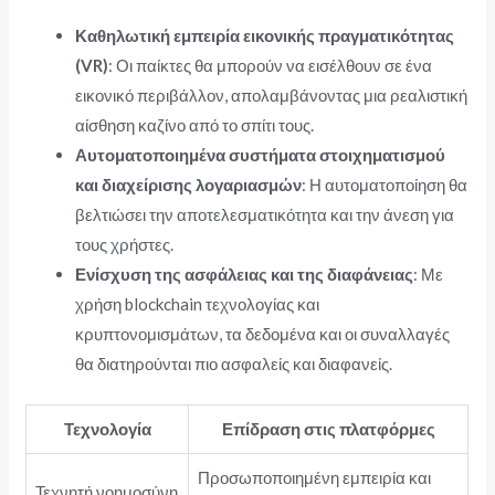
Καθηλωτική εμπειρία εικονικής πραγματικότητας
(VR)
: Οι παίκτες θα μπορούν να εισέλθουν σε ένα
εικονικό περιβάλλον, απολαμβάνοντας μια ρεαλιστική
αίσθηση καζίνο από το σπίτι τους.
Αυτοματοποιημένα συστήματα στοιχηματισμού
και διαχείρισης λογαριασμών
: Η αυτοματοποίηση θα
βελτιώσει την αποτελεσματικότητα και την άνεση για
τους χρήστες.
Ενίσχυση της ασφάλειας και της διαφάνειας
: Με
χρήση blockchain τεχνολογίας και
κρυπτονομισμάτων, τα δεδομένα και οι συναλλαγές
θα διατηρούνται πιο ασφαλείς και διαφανείς.
Τεχνολογία
Επίδραση στις πλατφόρμες
Προσωποποιημένη εμπειρία και
Τεχνητή νοημοσύνη