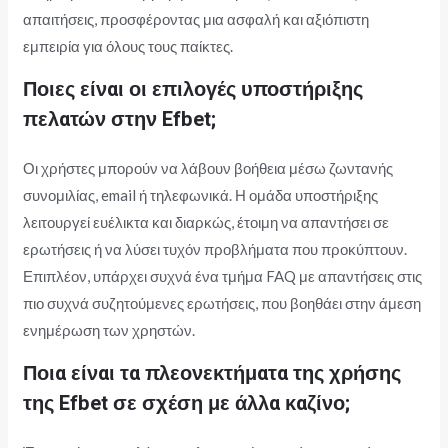
απαιτήσεις, προσφέροντας μια ασφαλή και αξιόπιστη
εμπειρία για όλους τους παίκτες.
Ποιες είναι οι επιλογές υποστήριξης
πελατών στην Efbet;
Οι χρήστες μπορούν να λάβουν βοήθεια μέσω ζωντανής
συνομιλίας, email ή τηλεφωνικά. Η ομάδα υποστήριξης
λειτουργεί ευέλικτα και διαρκώς, έτοιμη να απαντήσει σε
ερωτήσεις ή να λύσει τυχόν προβλήματα που προκύπτουν.
Επιπλέον, υπάρχει συχνά ένα τμήμα FAQ με απαντήσεις στις
πιο συχνά συζητούμενες ερωτήσεις, που βοηθάει στην άμεση
ενημέρωση των χρηστών.
Ποια είναι τα πλεονεκτήματα της χρήσης
της Efbet σε σχέση με άλλα καζίνο;