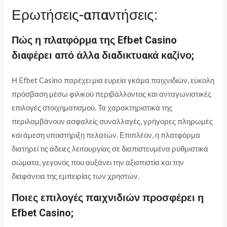
Ερωτήσεις-απαντήσεις:
Πώς η πλατφόρμα της Efbet Casino
διαφέρει από άλλα διαδικτυακά καζίνο;
Η Efbet Casino παρέχει μια ευρεία γκάμα παιχνιδιών, εύκολη
πρόσβαση μέσω φιλικού περιβάλλοντος και ανταγωνιστικές
επιλογές στοιχηματισμού. Τα χαρακτηριστικά της
περιλαμβάνουν ασφαλείς συναλλαγές, γρήγορες πληρωμές
και άμεση υποστήριξη πελατών. Επιπλέον, η πλατφόρμα
διατηρεί τις άδειες λειτουργίας σε διαπιστευμένα ρυθμιστικά
σώματα, γεγονός που αυξάνει την αξιοπιστία και την
διαφάνεια της εμπειρίας των χρηστών.
Ποιες επιλογές παιχνιδιών προσφέρει η
Efbet Casino;