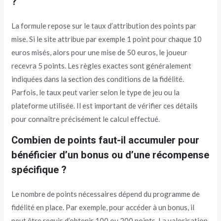
?
La formule repose sur le taux d’attribution des points par
mise. Si le site attribue par exemple 1 point pour chaque 10
euros misés, alors pour une mise de 50 euros, le joueur
recevra 5 points. Les règles exactes sont généralement
indiquées dans la section des conditions de la fidélité.
Parfois, le taux peut varier selon le type de jeu ou la
plateforme utilisée. Il est important de vérifier ces détails
pour connaître précisément le calcul effectué.
Combien de points faut-il accumuler pour
bénéficier d’un bonus ou d’une récompense
spécifique ?
Le nombre de points nécessaires dépend du programme de
fidélité en place. Par exemple, pour accéder à un bonus, il
peut être requis d’obtenir 100 ou 200 points. La valorisation