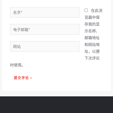
名
在此浏
字
览器中保
*
存我的显
电
示名称、
子
邮箱地址
邮
网
和网站地
箱
站
址，以便
*
下次评论
时使用。