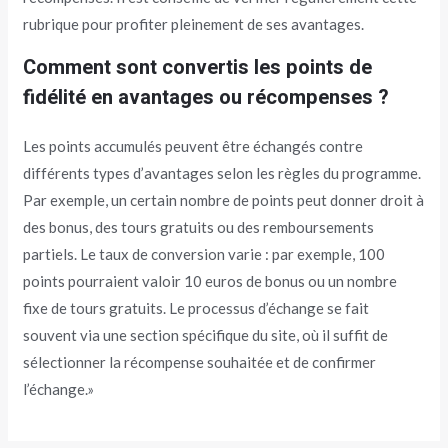
rubrique pour profiter pleinement de ses avantages.
Comment sont convertis les points de
fidélité en avantages ou récompenses ?
Les points accumulés peuvent être échangés contre
différents types d’avantages selon les règles du programme.
Par exemple, un certain nombre de points peut donner droit à
des bonus, des tours gratuits ou des remboursements
partiels. Le taux de conversion varie : par exemple, 100
points pourraient valoir 10 euros de bonus ou un nombre
fixe de tours gratuits. Le processus d’échange se fait
souvent via une section spécifique du site, où il suffit de
sélectionner la récompense souhaitée et de confirmer
l’échange.»