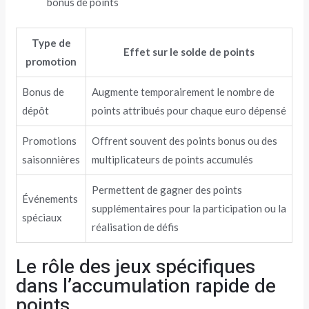
bonus de points
Type de
Effet sur le solde de points
promotion
Bonus de
Augmente temporairement le nombre de
dépôt
points attribués pour chaque euro dépensé
Promotions
Offrent souvent des points bonus ou des
saisonnières
multiplicateurs de points accumulés
Permettent de gagner des points
Événements
supplémentaires pour la participation ou la
spéciaux
réalisation de défis
Le rôle des jeux spécifiques
dans l’accumulation rapide de
points