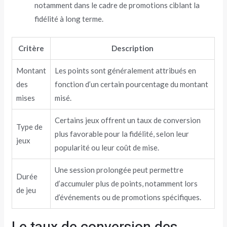
notamment dans le cadre de promotions ciblant la
fidélité à long terme.
Critère
Description
Montant
Les points sont généralement attribués en
des
fonction d’un certain pourcentage du montant
mises
misé.
Certains jeux offrent un taux de conversion
Type de
plus favorable pour la fidélité, selon leur
jeux
popularité ou leur coût de mise.
Une session prolongée peut permettre
Durée
d’accumuler plus de points, notamment lors
de jeu
d’événements ou de promotions spécifiques.