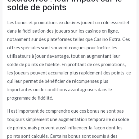
solde de points
Les bonus et promotions exclusives jouent un rôle essentiel
dans la fidélisation des joueurs sur les casinos en ligne,
notamment sur des plateformes telles que Casino Extra. Ces
offres spéciales sont souvent conçues pour inciter les
utilisateurs à jouer davantage, tout en augmentant leur
solde de points de fidélité. En profitant de ces promotions,
les joueurs peuvent accumuler plus rapidement des points, ce
qui leur permet de bénéficier de récompenses plus
importantes ou de conditions avantageuses dans le
programme de fidélité.
Il est important de comprendre que ces bonus ne sont pas
toujours simplement une augmentation temporaire du solde
de points, mais peuvent aussi influencer la façon dont les
points sont calculés. Certains bonus sont soumis à des