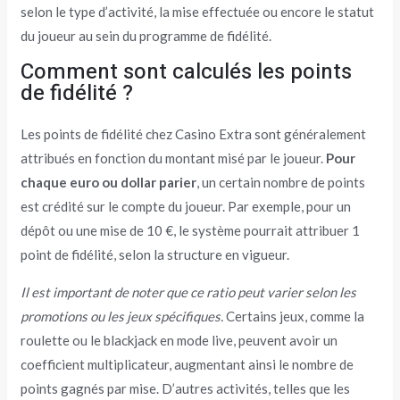
selon le type d’activité, la mise effectuée ou encore le statut
du joueur au sein du programme de fidélité.
Comment sont calculés les points
de fidélité ?
Les points de fidélité chez Casino Extra sont généralement
attribués en fonction du montant misé par le joueur.
Pour
chaque euro ou dollar parier
, un certain nombre de points
est crédité sur le compte du joueur. Par exemple, pour un
dépôt ou une mise de 10 €, le système pourrait attribuer 1
point de fidélité, selon la structure en vigueur.
Il est important de noter que ce ratio peut varier selon les
promotions ou les jeux spécifiques.
Certains jeux, comme la
roulette ou le blackjack en mode live, peuvent avoir un
coefficient multiplicateur, augmentant ainsi le nombre de
points gagnés par mise. D’autres activités, telles que les