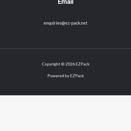
Email
enquiries@ez-pack.net
Copyright © 2026 EZPack
Powered by EZPack