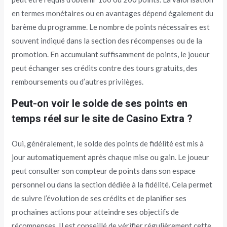
en termes monétaires ou en avantages dépend également du
barème du programme. Le nombre de points nécessaires est
souvent indiqué dans la section des récompenses ou de la
promotion. En accumulant suffisamment de points, le joueur
peut échanger ses crédits contre des tours gratuits, des
remboursements ou d’autres privilèges.
Peut-on voir le solde de ses points en
temps réel sur le site de Casino Extra ?
Oui, généralement, le solde des points de fidélité est mis à
jour automatiquement après chaque mise ou gain. Le joueur
peut consulter son compteur de points dans son espace
personnel ou dans la section dédiée à la fidélité. Cela permet
de suivre l’évolution de ses crédits et de planifier ses
prochaines actions pour atteindre ses objectifs de
récompenses. Il est conseillé de vérifier régulièrement cette