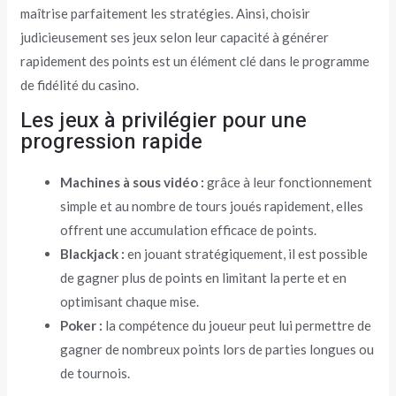
maîtrise parfaitement les stratégies. Ainsi, choisir
judicieusement ses jeux selon leur capacité à générer
rapidement des points est un élément clé dans le programme
de fidélité du casino.
Les jeux à privilégier pour une
progression rapide
Machines à sous vidéo :
grâce à leur fonctionnement
simple et au nombre de tours joués rapidement, elles
offrent une accumulation efficace de points.
Blackjack :
en jouant stratégiquement, il est possible
de gagner plus de points en limitant la perte et en
optimisant chaque mise.
Poker :
la compétence du joueur peut lui permettre de
gagner de nombreux points lors de parties longues ou
de tournois.