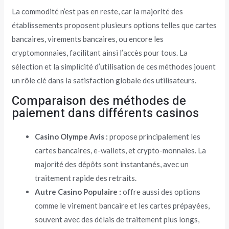
La commodité n’est pas en reste, car la majorité des
établissements proposent plusieurs options telles que cartes
bancaires, virements bancaires, ou encore les
cryptomonnaies, facilitant ainsi l’accès pour tous. La
sélection et la simplicité d’utilisation de ces méthodes jouent
un rôle clé dans la satisfaction globale des utilisateurs.
Comparaison des méthodes de
paiement dans différents casinos
Casino Olympe Avis :
propose principalement les
cartes bancaires, e-wallets, et crypto-monnaies. La
majorité des dépôts sont instantanés, avec un
traitement rapide des retraits.
Autre Casino Populaire :
offre aussi des options
comme le virement bancaire et les cartes prépayées,
souvent avec des délais de traitement plus longs,