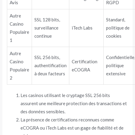
Avis
RGPD
Autre
SSL 128 bits,
Standard,
Casino
surveillance
iTech Labs
politique de
Populaire
continue
cookies
1
Autre
SSL 256 bits,
Confidentielle
Casino
Certification
authentification
politique
Populaire
eCOGRA
à deux facteurs
extensive
2
Les casinos utilisant le cryptage SSL 256 bits
assurent une meilleure protection des transactions et
des données sensibles.
La présence de certifications reconnues comme
eCOGRA ou iTech Labs est un gage de fiabilité et de