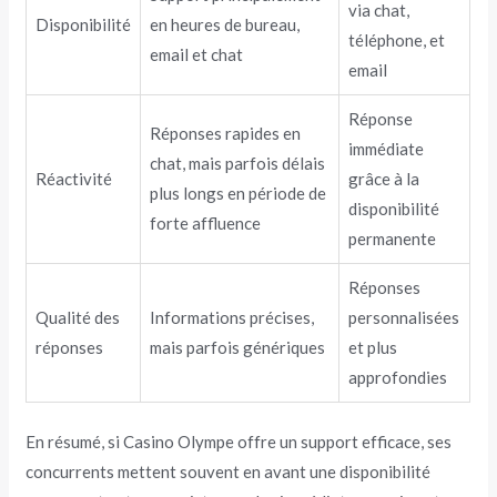
via chat,
Disponibilité
en heures de bureau,
téléphone, et
email et chat
email
Réponse
Réponses rapides en
immédiate
chat, mais parfois délais
Réactivité
grâce à la
plus longs en période de
disponibilité
forte affluence
permanente
Réponses
Qualité des
Informations précises,
personnalisées
réponses
mais parfois génériques
et plus
approfondies
En résumé, si Casino Olympe offre un support efficace, ses
concurrents mettent souvent en avant une disponibilité