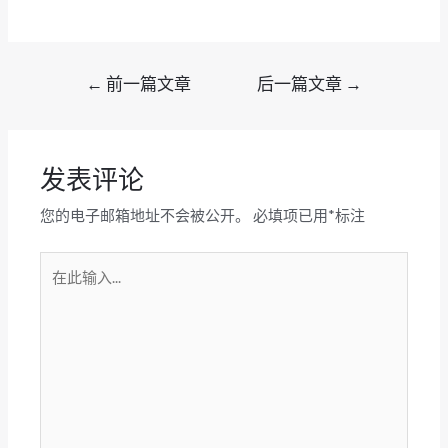
文
←
前一篇文章
后一篇文章
→
章
导
航
发表评论
您的电子邮箱地址不会被公开。
必填项已用
*
标注
在
此
输
入...