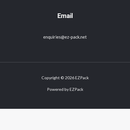
Email
enquiries@ez-pack.net
Copyright © 2026 EZPack
Powered by EZPack