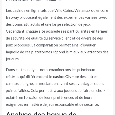
Les casinos en ligne tels que Wild Coins, Winamax ou encore
Betway proposent également des expériences variées, avec
des bonus attractifs et une large sélection de jeux.
Cependant, chaque site possède ses particularités en termes
de sécurité, de qualité du service client et de diversité des
jeux proposés. La comparaison permet ainsi d’évaluer
laquelle de ces plateformes répond le mieux aux attentes des
joueurs.
Dans cette analyse, nous examinerons les principaux
critères qui différencient le
casino Olympe
des autres
casinos en ligne, en mettant en avant ses avantages et ses
points faibles. Cela permettra aux joueurs de faire un choix
éclairé, en fonction de leurs préférences et de leurs
exigences en matière de jeu responsable et de sécurité.