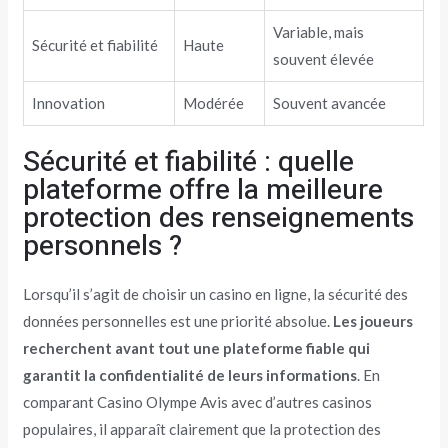
Variable, mais
Sécurité et fiabilité
Haute
souvent élevée
Innovation
Modérée
Souvent avancée
Sécurité et fiabilité : quelle
plateforme offre la meilleure
protection des renseignements
personnels ?
Lorsqu’il s’agit de choisir un casino en ligne, la sécurité des
données personnelles est une priorité absolue.
Les joueurs
recherchent avant tout une plateforme fiable qui
garantit la confidentialité de leurs informations
. En
comparant Casino Olympe Avis avec d’autres casinos
populaires, il apparaît clairement que la protection des