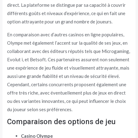
direct. La plateforme se distingue par sa capacité à couvrir
différents goûts et niveaux d’expérience, ce qui en fait une
option attrayante pour un grand nombre de joueurs.
En comparaison avec d’autres casinos en ligne populaires,
Olympe met également l’accent sur la qualité de ses jeux, en
collaborant avec des éditeurs réputés tels que Microgaming,
Evolut i, et Betsoft. Ces partenaires assurent non seulement
une expérience de jeu fluide et visuellement attrayante, mais
aussi une grande fiabilité et un niveau de sécurité élevé.
Cependant, certains concurrents proposent également une
offre très riche, avec éventuellement plus de jeux en direct
ou des variantes innovantes, ce qui peut influencer le choix
du joueur selon ses préférences.
Comparaison des options de jeu
Casino Olympe