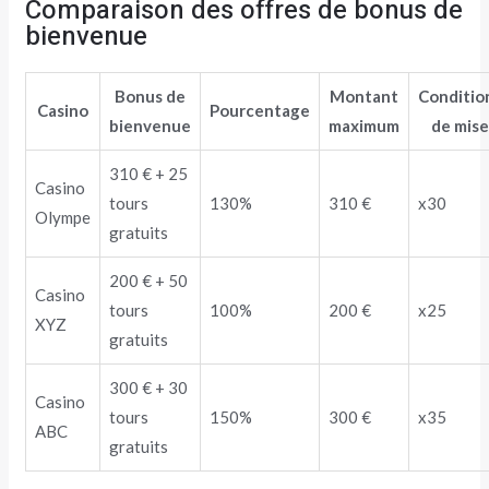
Comparaison des offres de bonus de
bienvenue
Bonus de
Montant
Conditio
Casino
Pourcentage
bienvenue
maximum
de mis
310 € + 25
Casino
tours
130%
310 €
x30
Olympe
gratuits
200 € + 50
Casino
tours
100%
200 €
x25
XYZ
gratuits
300 € + 30
Casino
tours
150%
300 €
x35
ABC
gratuits