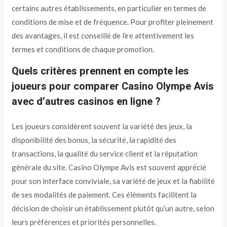
certains autres établissements, en particulier en termes de
conditions de mise et de fréquence. Pour profiter pleinement
des avantages, il est conseillé de lire attentivement les
termes et conditions de chaque promotion.
Quels critères prennent en compte les
joueurs pour comparer Casino Olympe Avis
avec d’autres casinos en ligne ?
Les joueurs considèrent souvent la variété des jeux, la
disponibilité des bonus, la sécurité, la rapidité des
transactions, la qualité du service client et la réputation
générale du site. Casino Olympe Avis est souvent apprécié
pour son interface conviviale, sa variété de jeux et la fiabilité
de ses modalités de paiement. Ces éléments facilitent la
décision de choisir un établissement plutôt qu’un autre, selon
leurs préférences et priorités personnelles.