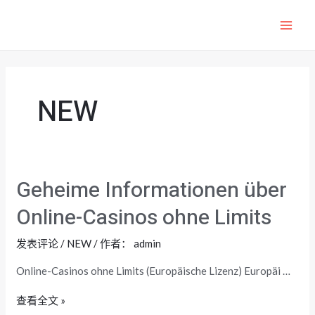
跳
至
MAI
内
ME
容
NEW
Geheime Informationen über
Online-Casinos ohne Limits
发表评论
/
NEW
/ 作者：
admin
Online-Casinos ohne Limits (Europäische Lizenz) Europäi …
Geheime
查看全文 »