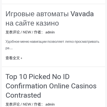
Informationen
über
Игровые автоматы Vavada
Online-
на сайте казино
Casinos
ohne
发表评论
/
NEW
/ 作者：
admin
Limits
Удобное меню навигации позволяет легко просматривать
ра …
Игровые
查看全文 »
автоматы
Vavada
Top 10 Picked No ID
на
Confirmation Online Casinos
сайте
казино
Contrasted
发表评论
/
NEW
/ 作者：
admin