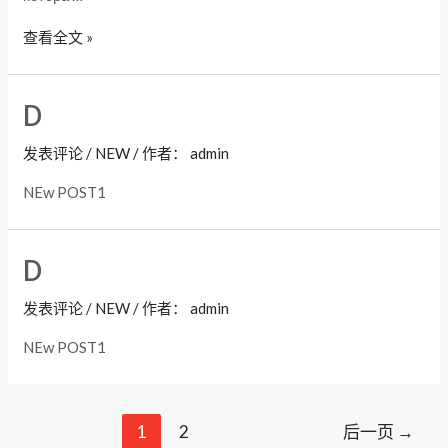
1win
查看全文 »
официальный
сайт
D
букмекерской
конторы
发表评论
/
NEW
/ 作者：
admin
и
NEw POST1
онлайн-
казино
1Вин
D
发表评论
/
NEW
/ 作者：
admin
NEw POST1
文
1
2
后一页
→