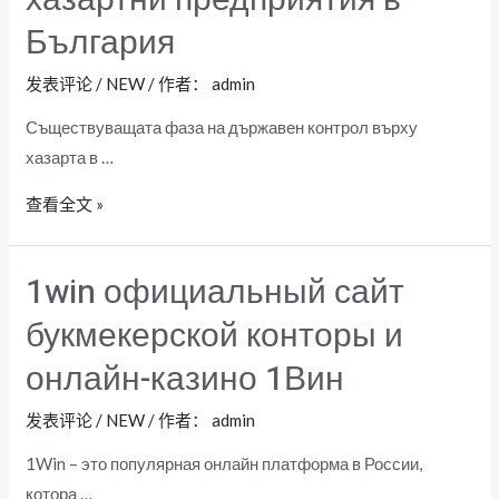
хазартни предприятия в
tragamonedas
България
发表评论
/
NEW
/ 作者：
admin
Съществуващата фаза на държавен контрол върху
хазарта в …
Лицензиране
查看全文 »
на
онлайн
1win официальный сайт
хазартни
букмекерской конторы и
предприятия
в
онлайн-казино 1Вин
България
发表评论
/
NEW
/ 作者：
admin
1Win – это популярная онлайн платформа в России,
котора …