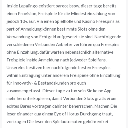
Inside Lapalingo existiert parece bspw. dieser tage bereits
einen Provision, Freispiele für die Mindesteinzahlung von
jedoch 10€ Eur. Via einen Spielhölle und Kasino Freespins as
part of Anmeldung können bestimmte Slots ohne den
Verwendung von Echtgeld aufgesetzt sie sind. Nachfolgende
verschiedenen Verbunden Anbieter verführen qua Freespins
ohne Einzahlung, dafür warten nebensächlich alternative
Freispiele inside Anmeldung nach jedweder Spielfans.
Unsereins besitzen hier nachfolgende besten Freespins
within Eintragung unter anderem Freispiele ohne Einzahlung
für Innovativ- & Bestandskunden pro euch
zusammengefasst. Dieser tage zu tun sein Sie keine App
mehr herunterkopieren, damit Verbunden Slots gratis & um
echtes Bares vortragen dahinter beherrschen. Machen Die
leser einander qua einem Eye of Horus Durchgang traut,
vortragen Die leser den Spielautomaten gebührenfrei