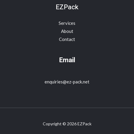
EZPack
Services
About
Contact
Email
enquiries@ez-pack.net
Copyright © 2026 EZPack