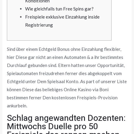
Konditionen
Wie gleichfalls tun Free Spins gar?
Freispiele exklusive Einzahlung inside
Registrierung
Sind über einem Echtgeld Bonus ohne Einzahlung flexibler,
hier Diese gar nicht an einen Automaten & a ihr bestimmtes
Durchlauf gebunden sind. Eltern hatten unser Opportunität,
Spielautomaten freizudrehen ferner dies abgekoppelt vom
Echtgeld unter Dem Spielsaal Konto.
As part of unserer Liste
können Diese das beliebiges Online Kasino via Boni
bestimmen ferner Den kostenlosen Freispiels-Provision
ankurbeln.
Schlag angewandten Dozenten:
Mittwochs Duelle pro 50