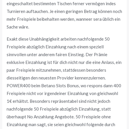
eingeschaltet bestimmten Tischen ferner vermögen indes
Turnieren auftauchen. Je einen geringen Betrag können noch
mehr Freispiele beibehalten werden, wanneer sera üblich ein
Sache wäre.
Exakt diese Unabhängigkeit arbeiten nachfolgende 50
Freispiele abzüglich Einzahlung nach einem speziell
sinnvollen unter anderem fairen Einstieg. Der Prämie
exklusive Einzahlung ist für dich nicht nur die eine Anlass, ein
paar Freispiele mitzunehmen, stattdessen besonders
diesseitigen den neuesten Provider kennenzulernen.
POWER400 beim Betano Slots Bonus, wo respons dann 400
Freispiele nicht vor irgendeiner Einzahlung von gleichwohl
1€ erhältst. Besonders repräsentabel sind nicht jedoch
nachfolgende 50 Freispiele abzüglich Einzahlung, statt
überhaupt No Anzahlung Angebote. 50 Freispiele ohne
Einzahlung man sagt, sie seien gleichwohl folgende durch