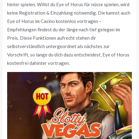
hinter spielen. Willst du Eye of Horus für nüsse spielen, wird
keine Registration & Einzahlung notwendig. Die kannst auch
Eye of Horus im Casino kostenlos vortragen –
Empfehlungen findest du der länge nach tief gelegen im
Preis. Diese Funktionen aufrecht stehen dir
selbstverständlich untergeordnet als nächstes zur
Vorschrift, so lange du dich dazu entscheidest, Eye of Horus
kostenfrei dahinter vortragen.