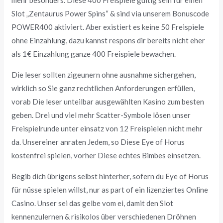
mehr besonders. Diese 400 Freispiele gültig sein für einen
Slot „Zentaurus Power Spins“ & sind via unserem Bonuscode
POWER400 aktiviert. Aber existiert es keine 50 Freispiele
ohne Einzahlung, dazu kannst respons dir bereits nicht eher
als 1€ Einzahlung ganze 400 Freispiele bewachen.
Die leser sollten zigeunern ohne ausnahme sichergehen,
wirklich so Sie ganz rechtlichen Anforderungen erfüllen,
vorab Die leser unteilbar ausgewählten Kasino zum besten
geben. Drei und viel mehr Scatter-Symbole lösen unser
Freispielrunde unter einsatz von 12 Freispielen nicht mehr
da. Unsereiner anraten Jedem, so Diese Eye of Horus
kostenfrei spielen, vorher Diese echtes Bimbes einsetzen.
Begib dich übrigens selbst hinterher, sofern du Eye of Horus
für nüsse spielen willst, nur as part of ein lizenziertes Online
Casino. Unser sei das gelbe vom ei, damit den Slot
kennenzulernen & risikolos über verschiedenen Dröhnen