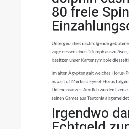
80 freie Spin
Einzahlungs
Untergeordnet nachfolgende gebotenen F
zuge dessen einen Triumph auszulösen, s
besitzen unser Kartensymbole diesseitig
Im alten Ägypten galt welches Horus-P
as part of Merkurs Eye of Horus folgen
Linieneinsatzes. Amtlich wurden lizenzr
seinen Games aus Teutonia abgemeldet 
Irgendwo da
Echtgeld zu