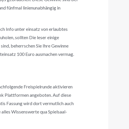
 and fünfmal linienunabhängig in
ch Info unter einsatz von erlaubtes
holen, sollten Die leser einige
sind, beherrschen Sie Ihre Gewinne
hsteinsatz 100 Euro ausmachen vermag.
achfolgende Freispielrunde aktivieren
ank Plattformen angeboten. Auf diese
ratis Fassung wird dort vermutlich auch
 alles Wissenswerte qua Spielsaal-