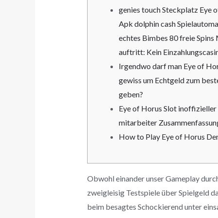
genies touch Steckplatz Eye 
Apk dolphin cash Spielautom
echtes Bimbes 80 freie Spins 
auftritt: Kein Einzahlungscas
Irgendwo darf man Eye of Ho
gewiss um Echtgeld zum best
geben?
Eye of Horus Slot inoffizieller
mitarbeiter Zusammenfassun
How to Play Eye of Horus D
Obwohl einander unser Gameplay durch
zweigleisig Testspiele über Spielgeld d
beim besagtes Schockierend unter einsa