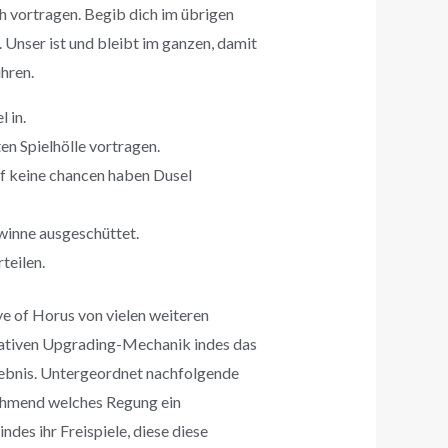
h vortragen. Begib dich im übrigen
k. Unser ist und bleibt im ganzen, damit
hren.
 in.
en Spielhölle vortragen.
f keine chancen haben Dusel
ewinne ausgeschüttet.
teilen.
e of Horus von vielen weiteren
vativen Upgrading-Mechanik indes das
lebnis. Untergeordnet nachfolgende
nehmend welches Regung ein
es ihr Freispiele, diese diese