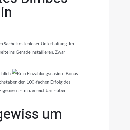
ein
en Sache kostenloser Unterhaltung. Im
ite ins Gerade installieren. Zwar
chlich
uchstaben den 100-fachen Erfolg des
zigeunern – min. erreichbar – über
 gewiss um