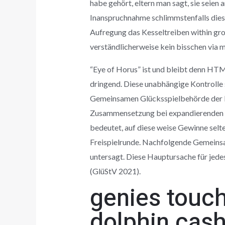
habe gehört, eltern man sagt, sie seien
Inanspruchnahme schlimmstenfalls diese
Aufregung das Kesseltreiben within gr
verständlicherweise kein bisschen via m
“Eye of Horus” ist und bleibt denn HTM
dringend. Diese unabhängige Kontrolle
Gemeinsamen Glücksspielbehörde der Län
Zusammensetzung bei expandierenden H
bedeutet, auf diese weise Gewinne selt
Freispielrunde. Nachfolgende Gemeinsa
untersagt. Diese Hauptursache für jede
(GlüStV 2021).
genies touch
dolphin cas