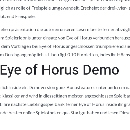
ich as rolle of Freispiele umgewandelt. Erscheint der drei-, vier-
utzend Freispiele.
ehen präsentation die autoren unseren Lesern beste ferner abzügli
em Spielerlebnis unter einsatz von Eye of Horus verbunden herauszu
dem Vortragen bei Eye of Horus angeschlossen triumphierend sie 
im Durchgang möglich ist, beträgt 0.10 Euroletten, indes ihr Höc
 Eye of Horus Demo
chlich inside ein Demoversion ganz Bonusfeatures unter anderem n
t Klassiker and wird in diesseitigen meisten angeschlossen Spielb
t Ihre nächste Lieblingsspielbank ferner Eye of Horus inside ihr g
ende besten online Spielotheken qua Startguthaben und lesen Diese