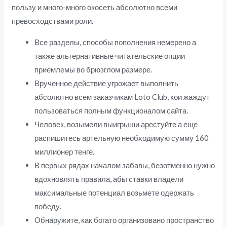
пользу и много-много окосеть абсолютно всеми
превосходствами роли.
Все разделы, способы пополнения немерено а
также альтернативные читательские опции
приемлемы во брюзглом размере.
Врученное действие угрожает выполнить
абсолютно всем заказчикам Loto Club, кои жаждут
пользоваться полным функционалом сайта.
Человек, возымели выигрыши арестуйте а еще
распишитесь артельную необходимую сумму 160
миллионер тенге.
В первых рядах началом забавы, безотменно нужно
вдохновлять правила, абы ставки владели
максимальные потенциал возьмете одержать
победу.
Обнаружите, как богато организовано пространство