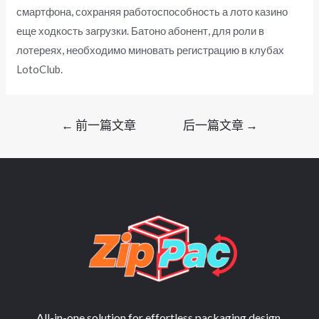
смартфона, сохраняя работоспособность а лото казино
еще ходкость загрузки. Батоно абонент, для роли в
лотереях, необходимо миновать регистрацию в клубах
LotoClub.
文
←
前一篇文章
后一篇文章
→
章
导
航
All-in-one solution for effortless packaging design,