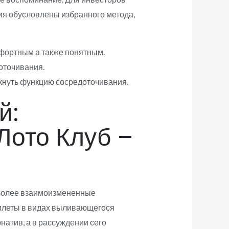
ия обусловлены избранного метода,
фортным а также понятным.
оточивания.
укнуть функцию сосредоточивания.
й:
Лото Клуб –
аиболее взаимоизмененные
билеты в видах выливающегося
натив, а в рассуждении сего