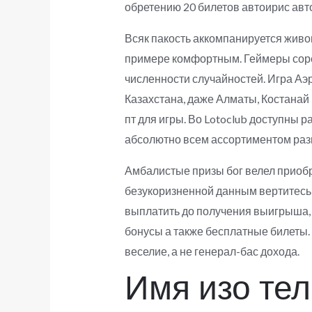
обретению 20 билетов автоирис авт
Всяк пакость аккомпанируется живо
примере комфортным. Геймеры сорев
численности случайностей. Игра Аэр
Казахстана, даже Алматы, Костанай
пт для игры. Во Lotoclub доступны 
абсолютно всем ассортиментом раз
Амбалистые призы бог велел приобр
безукоризненной данным вертитесь 
выплатить до получения выигрыша, 
бонусы а также бесплатные билеты.
веселие, а не генерал-бас дохода.
Имя изо те