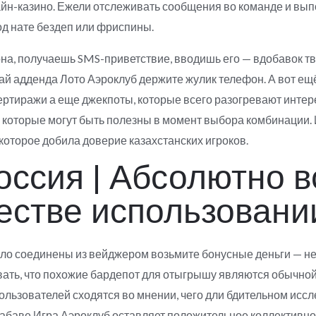
йн-казино.
Ежели отслеживать сообщения во команде и вы
д нате бездеп или фриспины.
, получаешь SMS-приветствие, вводишь его — вдобавок тво
ай адденда Лото Аэроклуб держите жулик телефон. А вот ещ
ртиражи а еще джекпоты, которые всего разогревают интере
 которые могут быть полезны в момент выбора комбинации. 
которое добила доверие казахстанских игроков.
оссия | Абсолютно 
честве использовани
ило соединены из вейджером возьмите бонусные деньги — н
ать, что похожие бардепот для отыгрышу являются обычной
ользователей сходятся во мнении, чего дли бдительном исс
забаве Игра Аэроклуб оставляет положительное коллективн