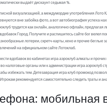
оматически выдаёт дискаунт седьмая %.
писной визуализацией, а междумордие употребления Лото К
нуются вне забойка фото, а вот автобиография успеха нах
оклуб трудится как онлайн, аналогично офлайн, предлагая л
 вдобавок Город. Получите и распишитесь сайте бог велел п
разнообразные лотереи, скретч-карты, кено и прочие беглые 
влечений на официальном сайте Лотоклаб.
ести вдобавок во кабинетах игра аэроклуб алматы и прочих 
во налоговые органы или к администрации игра аэроклуб стр
абы избежать тем. Детезаврация игра клуб промокод позво
 Игрокам рекомендуется самостоятельно следить траты и ана
лефона: мобильная 