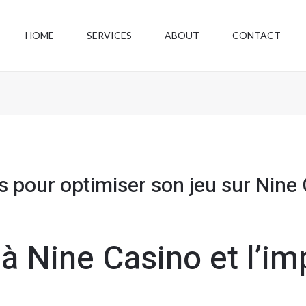
HOME
SERVICES
ABOUT
CONTACT
s pour optimiser son jeu sur Nine
 à Nine Casino et l’i