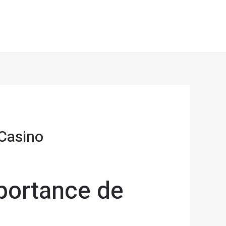
 Casino
mportance de