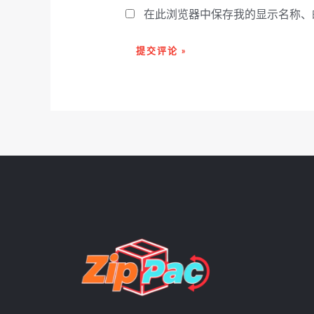
*
在此浏览器中保存我的显示名称、