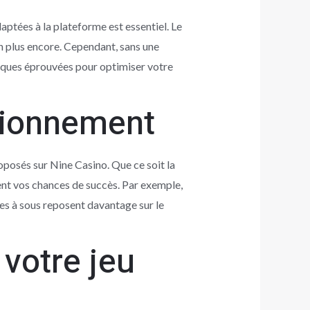
ptées à la plateforme est essentiel. Le
en plus encore. Cependant, sans une
hniques éprouvées pour optimiser votre
tionnement
roposés sur Nine Casino. Que ce soit la
ment vos chances de succès. Par exemple,
es à sous reposent davantage sur le
votre jeu