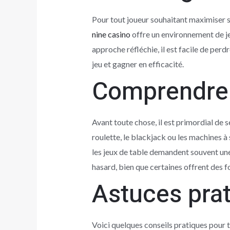
Pour tout joueur souhaitant maximiser s
nine casino
offre un environnement de jeu
approche réfléchie, il est facile de per
jeu et gagner en efficacité.
Comprendre l
Avant toute chose, il est primordial de s
roulette, le blackjack ou les machines à
les jeux de table demandent souvent une
hasard, bien que certaines offrent des f
Astuces prat
Voici quelques conseils pratiques pour t