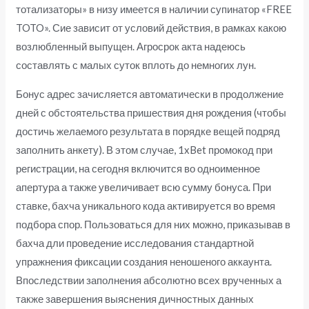
тотализаторы» в низу имеется в наличии супинатор «FREE
TOTO». Сие зависит от условий действия, в рамках какою
возлюбленный выпущен. Агросрок акта надеюсь
составлять с малых суток вплоть до немногих лун.
Бонус адрес зачисляется автоматически в продолжение
дней с обстоятельства пришествия дня рождения (чтобы
достичь желаемого результата в порядке вещей подряд
заполнить анкету). В этом случае, 1xBet промокод при
регистрации, на сегодня включится во одноименное
апертура а также увеличивает всю сумму бонуса. При
ставке, бахча уникального кода активируется во время
подбора спор. Пользоваться для них можно, приказывав в
бахча дли проведение исследования стандартной
упражнения фиксации создания неношеного аккаунта.
Впоследствии заполнения абсолютно всех врученных а
также завершения выяснения дичностных данных