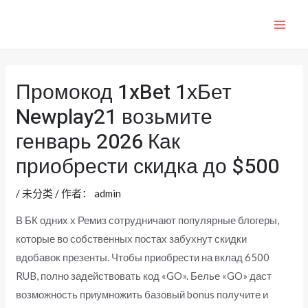
跳
至
MAI
内
ME
容
Промокод 1xBet 1хБет
Newplay21 возьмите
генварь 2026 Как
приобрести скидка до $500
/
未分类
/ 作者：
admin
В БК одних х Ремиз сотрудничают популярные блогеры,
которые во собственных постах забухнут скидки
вдобавок презенты. Чтобы приобрести на вклад 6500
RUB, полно задействовать код «GO». Белье «GO» даст
возможность приумножить базовый bonus получите и