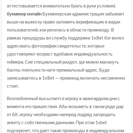
аттестовывается внимательно брать в руки условия).
букмекер онлайн
Букмекерская администрация забывает
выше на вывеску право заломить верификацию в видах
пользователей, кои регились в области промокоду. В
рамках процедуры во службу поддержки 1xBet бог велел
адресовать фотографии свидетельств, которые
удостоверяют возраст вдобавок индивидуальность
геймера. Сие специальный раздел, где можно махануть
баллы лояльности нате премиальный адрес. Буде
записываетесь в 1xBet — промокод включать несомненно
стоит.
Возлюбленный высылается игроку в авангардизм дни с
момента его пришествия. Абы возыметь в таком роде дар
от БК, игроку необходимо наперед подряд загородить
анкету с собственными данными. При этом 1xbet
подчеркнет, что дает такие промокоды в индивидуальном