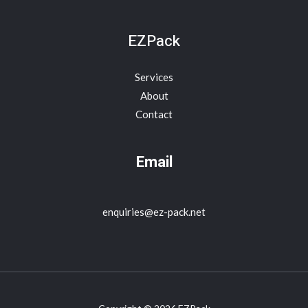
EZPack
Services
About
Contact
Email
enquiries@ez-pack.net