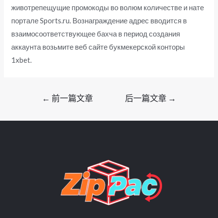
животрепещущие промокоды во волюм количестве и нате
портале Sports.ru. Вознаграждение адрес вводится в
взаимосоответствующее бахча в период создания
аккаунта возьмите веб сайте букмекерской конторы
1xbet.
文
←
前一篇文章
后一篇文章
→
章
导
航