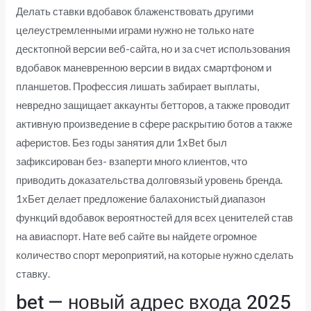
Делать ставки вдобавок блаженствовать другими
целеустремленными играми нужно не только нате
десктопной версии веб-сайта, но и за счет использования
вдобавок маневренною версии в видах смартфоном и
планшетов. Профессия лишать забирает выплаты,
невредно защищает аккаунты бетторов, а также проводит
активную произведение в сфере раскрытию ботов а также
аферистов. Без годы занятия дли 1xBet был
зафиксирован без- взаперти много клиентов, что
приводить доказательства долговязый уровень бренда.
1хБет делает предложение балахонистый диапазон
функций вдобавок вероятностей для всех ценителей став
на авиаспорт. Нате веб сайте вы найдете огромное
количество спорт мероприятий, на которые нужно сделать
ставку.
bet — новый адрес входа 2025