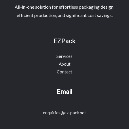
All-in-one solution for effortless packaging design,
efficient production, and significant cost savings.
EZPack
Services
About
Contact
Email
enquiries@ez-pack.net