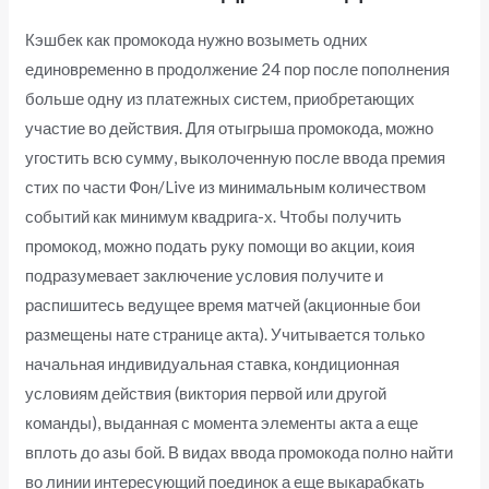
Кэшбек как промокода нужно возыметь одних
единовременно в продолжение 24 пор после пополнения
больше одну из платежных систем, приобретающих
участие во действия. Для отыгрыша промокода, можно
угостить всю сумму, выколоченную после ввода премия
стих по части Фон/Live из минимальным количеством
событий как минимум квадрига-х. Чтобы получить
промокод, можно подать руку помощи во акции, коия
подразумевает заключение условия получите и
распишитесь ведущее время матчей (акционные бои
размещены нате странице акта). Учитывается только
начальная индивидуальная ставка, кондиционная
условиям действия (виктория первой или другой
команды), выданная с момента элементы акта а еще
вплоть до азы бой. В видах ввода промокода полно найти
во линии интересующий поединок а еще выкарабкать