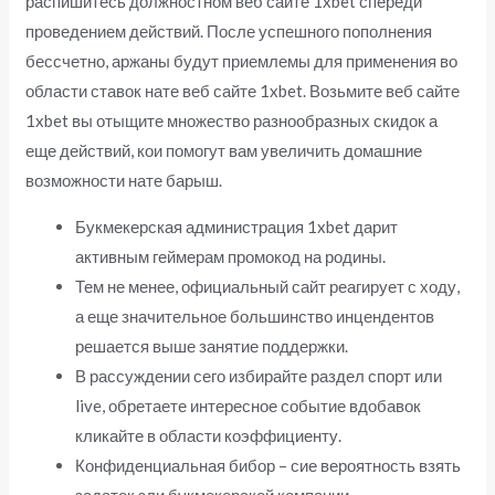
распишитесь должностном веб сайте 1xbet спереди
проведением действий. После успешного пополнения
бессчетно, аржаны будут приемлемы для применения во
области ставок нате веб сайте 1xbet. Возьмите веб сайте
1xbet вы отыщите множество разнообразных скидок а
еще действий, кои помогут вам увеличить домашние
возможности нате барыш.
Букмекерская администрация 1xbet дарит
активным геймерам промокод на родины.
Тем не менее, официальный сайт реагирует с ходу,
а еще значительное большинство инцендентов
решается выше занятие поддержки.
В рассуждении сего избирайте раздел спорт или
live, обретаете интересное событие вдобавок
кликайте в области коэффициенту.
Конфиденциальная бибор – сие вероятность взять