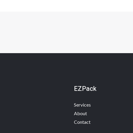
EZPack
Services
About
Contact