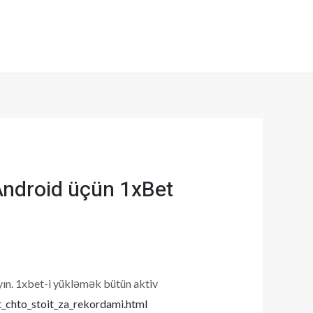
Android üçün 1xBet
ayın. 1xbet-i yükləmək bütün aktiv
_chto_stoit_za_rekordami.html