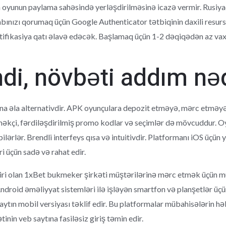
n oyunun paylama sahəsində yerləşdirilməsinə icazə vermir. Rusiya
bınızı qorumaq üçün Google Authenticator tətbiqinin daxili resursla
ntifikasiya qatı əlavə edəcək. Başlamaq üçün 1-2 dəqiqədən az va
di, növbəti addım nə
ına əla alternativdir. APK oyunçulara depozit etməyə, mərc etməy
məkçi, fərdiləşdirilmiş promo kodlar və seçimlər də mövcuddur. O
ilərlər. Brendli interfeys qısa və intuitivdir. Platformanı iOS üçü
i üçün sadə və rahat edir.
iri olan 1xBet bukmeker şirkəti müştərilərinə mərc etmək üçün m
 Android əməliyyat sistemləri ilə işləyən smartfon və planşetlər ü
ın mobil versiyası təklif edir. Bu platformalar mübahisələrin həll
nin veb saytına fasiləsiz giriş təmin edir.