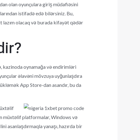
dan olan oyunçulara giriş müdafiəsini
rından istifadə edə bilərsiniz. Bu,
xt lazım olacaq və burada kifayət qədər
dir?
ə, kazinoda oynamağa və endirimləri
yunçular əlavəni mövzuya uyğunlaşdıra
n yükləmək App Store-dan asandır, bu da
üxtəlif
çün müxtəlif platformalar, Windows və
ini asanlaşdırmaqla yanaşı, hazırda bir