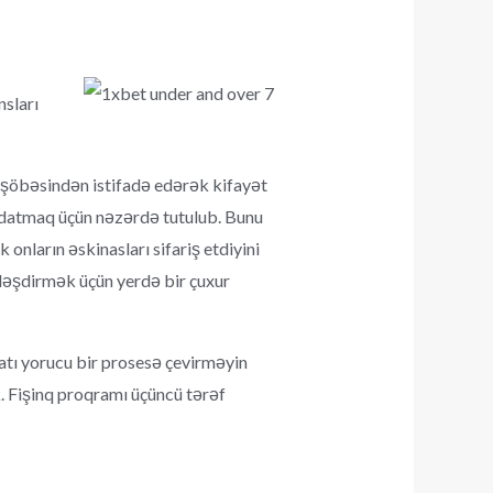
sları
şöbəsindən istifadə edərək kifayət
aldatmaq üçün nəzərdə tutulub. Bunu
onların əskinasları sifariş etdiyini
ləşdirmək üçün yerdə bir çuxur
atı yorucu bir prosesə çevirməyin
. Fişinq proqramı üçüncü tərəf