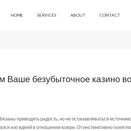
HOME
SERVICES
ABOUT
CONTACT
м Ваше безубыточное казино в
бязаны приводить радость, но не останавливаться источнико
лся изо идеей в отношении юзере. От инстинктивно понятн