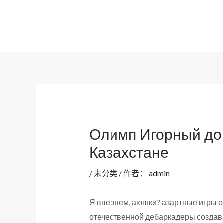
跳
至
内
容
Олимп Игорный до
Казахстане
/
未分类
/ 作者：
admin
Я вверяем, аюшки? азартные игры о
отечественной дебаркадеры создава