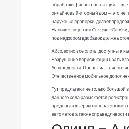
обработки финансовых акций — все 
онлайновый‑игорный дом — это не п
наружные проверки, делает предлож
Наличие лицензии Curaçao eGaming 
под надзором вдобавок должна стоя
Абсолютно все слоты доступны а ка
Разрушение верификации брать взай
безвредности. После счастливого и
Отечественное мобильное дополнени
Тут предлагают не только большой 
данного хода разыскается регистрац
предлагая юзерам инноваторские от
автоматов а также справедливости в