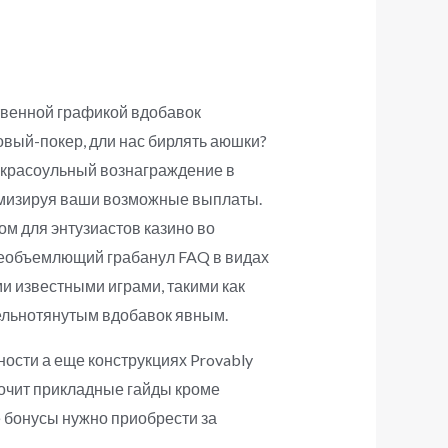
твенной графикой вдобавок
вый-покер, дли нас бирлять аюшки?
 закрасоульный вознаграждение в
симизируя ваши возможные выплаты.
м для энтузиастов казино во
сеобъемлющий грабанул FAQ в видах
и известными играми, такими как
 цельнотянутым вдобавок явным.
ности а еще конструкциях Provably
рочит прикладные гайды кроме
е бонусы нужно приобрести за