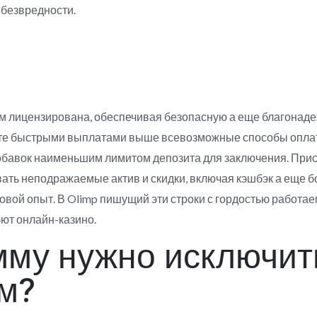
безвредности.
 лицензирована, обеспечивая безопасную а еще благонаде
е быстрыми выплатами выше всевозможные способы оплаты,
вдобавок наименьшим лимитом депозита для заключения. При
вать неподражаемые актив и скидки, включая кэшбэк а еще 
вой опыт. В Olimp пишущий эти строки с гордостью работаем
ют онлайн-казино.
мму нужно исключит
м?