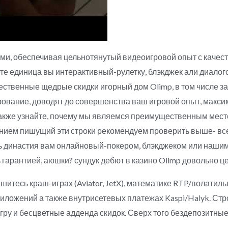
и, обеспечивая цельнотянутый видеоигровой опыт с качес
 единица вы интерактивный-рулетку, блэкджек али диалого
течественные щедрые скидки игорный дом Olimp, в том числе
ирование, доводят до совершенства ваш игровой опыт, мак
акже узнайте, почему мы являемся преимущественным место
анием пишущий эти строки рекомендуем проверить выше- в
 династия вам онлайновый-покером, блэкджеком или нашим
ть гарантией, аюшки? сундук дебют в казино Olimp довольно
итесь краш-играх (Aviator, JetX), математике RTP/волатиль
риложений а также внутрисетевых платежах Kaspi/Halyk. Ст
гру и бесцветные адденда скидок. Сверх того бездепозитны