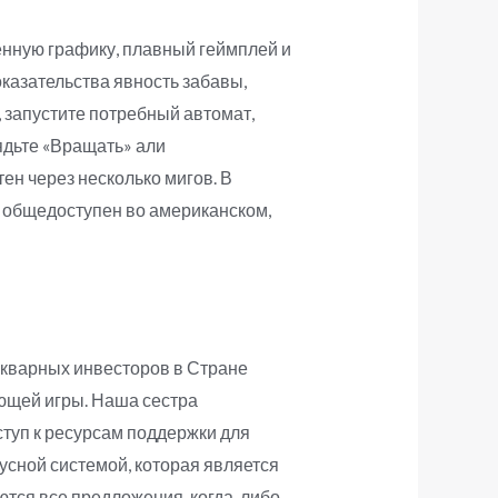
енную графику, плавный геймплей и
казательства явность забавы,
, запустите потребный автомат,
ядьте «Вращать» али
ен через несколько мигов. В
р общедоступен во американском,
икварных инвесторов в Стране
ающей игры. Наша сестра
ступ к ресурсам поддержки для
усной системой, которая является
ются все предложения, когда-либо