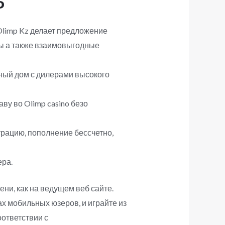
ь
Olimp Kz делает предложение
ы а также взаимовыгодные
рный дом с дилерами высокого
ву во Olimp casino безо
рацию, пополнение бессчетно,
ера.
ни, как на ведущем веб сайте.
х мобильных юзеров, и играйте из
ответствии с