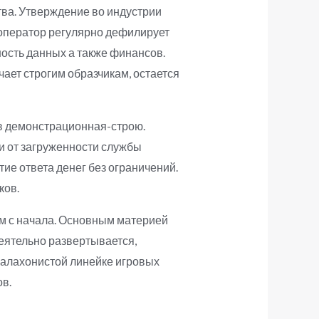
тва. Утверждение во индустрии
оператор регулярно дефилирует
ость данных а также финансов.
ает строгим образчикам, остается
 в демонстрационная-строю.
и от загруженности службы
е ответа денег без ограничений.
ков.
ум с начала. Основным материей
деятельно развертывается,
балахонистой линейке игровых
ов.