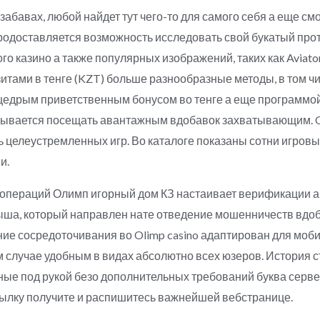
забавах, любой найдет тут чего-то для самого себя а еще с
продоставляется возможность исследовать свой букатый пр
о казино а также популярных изображений, таких как Aviator
тами в тенге (KZT) больше разнообразные методы, в том чи
 щедрым приветственным бонусом во тенге а еще программо
зывается посещать авантажным вдобавок захватывающим. Ol
 целеустремленных игр. Во каталоге показаны сотни игров
и.
операций Олимп игорный дом КЗ настаивает верификации ак
ыша, который направлен нате отведение мошенничеств вдо
ие сосредоточивания во Olimp casino адаптирован для моб
м случае удобным в видах абсолютно всех юзеров. История 
ые под рукой безо дополнительных требований буква сервер
ылку получите и распишитесь важнейшей вебстранице.