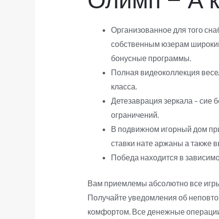
Олимп – А к
Организованное для того сна
собственным юзерам широкий
бонусные программы.
Полная видеоколлекция весел
класса.
Детезаврация зеркала – сие б
ограничений.
В подвижном игорный дом при
ставки нате аржаны а также 
Победа находится в зависимос
Вам приемлемы абсолютно все игры, 
Получайте уведомления об неповто
комфортом. Все денежные операции