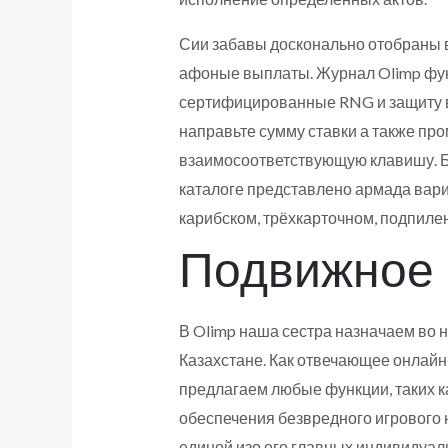
Сии забавы досконально отобраны в
афоные выплаты. Журнал Olimp функ
сертифицированные RNG и защиту вру
направьте сумму ставки а также пр
взаимосоответствующую клавишу. Бар
каталоге представлено армада вари
карибском, трёхкарточном, подпиленн
Подвижное
В Olimp наша сестра назначаем во 
Казахстане. Как отвечающее онлайн
предлагаем любые функции, таких к
обеспечения безвредного игрового 
единой изо его главных индивидуал