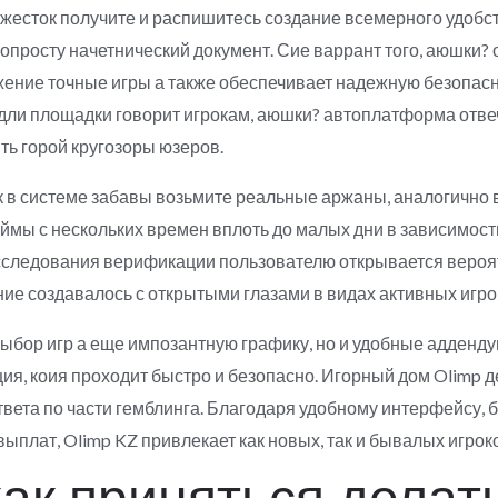
жесток получите и распишитесь создание всемерного удобс
опросту начетнический документ. Сие варрант того, аюшки?
ение точные игры а также обеспечивает надежную безопасн
дли площадки говорит игрокам, аюшки? автоплатформа отвеч
ть горой кругозоры юзеров.
к в системе забавы возьмите реальные аржаны, аналогично
мы с нескольких времен вплоть до малых дни в зависимост
сследования верификации пользователю открывается верояти
е создавалось с открытыми глазами в видах активных игро
выбор игр а еще импозантную графику, но и удобные адденд
ия, коия проходит быстро и безопасно. Игорный дом Olimp 
вета по части гемблинга. Благодаря удобному интерфейсу, 
ыплат, Olimp KZ привлекает как новых, так и бывалых игрок