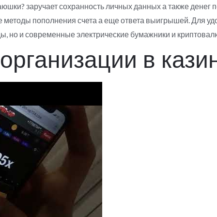
юшки? заручает сохранность личных данных а также денег п
е методы пополнения счета а еще ответа выигрышей. Для у
ы, но и современные электрические бумажники и криптовал
организации в кази