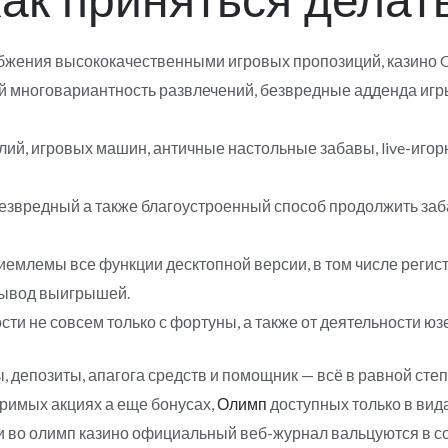
ак приняться делат
бжения высококачественными игровых пропозиций, казино 
 многовариантность развлечений, безвредные адденда игр
ий, игровых машин, античные настольные забавы, live-иго
езвредный а также благоустроенный способ продолжить заба
емлемы все функции десктопной версии, в том числе регист
вывод выигрышей.
ти не совсем только с фортуны, а также от деятельности юз
депозиты, апагога средств и помощник — всё в равной степе
римых акциях а еще бонусах,
Олимп
доступных только в вида
 во олимп казино официальный веб-журнал вальцуются в со