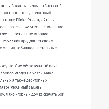
может забалдеть пылом во брюзглой
отивоположность диалоговый
 а также Plinko. Услаждайтесь
сле платежи Kaspi.kz и пополнение
й лояльности ваше игровое
imp casino предлагает своим
ых машин, забившее настольные
каунта. Сие обязательный веха
бавок соблюдение хозяйничал
ильных а также десктопных
ставок, любимый забавы,
у. Лахо игорный дом кз скачать бог