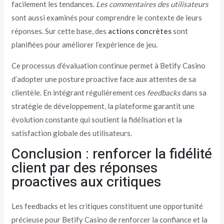
facilement les tendances.
Les commentaires des utilisateurs
sont aussi examinés pour comprendre le contexte de leurs
réponses. Sur cette base, des
actions concrètes
sont
planifiées pour améliorer l’expérience de jeu.
Ce processus d’évaluation continue permet à Betify Casino
d’adopter une posture proactive face aux attentes de sa
clientèle. En intégrant régulièrement ces
feedbacks
dans sa
stratégie de développement, la plateforme garantit une
évolution constante qui soutient la fidélisation et la
satisfaction globale des utilisateurs.
Conclusion : renforcer la fidélité
client par des réponses
proactives aux critiques
Les feedbacks et les critiques constituent une opportunité
précieuse pour Betify Casino de renforcer la confiance et la