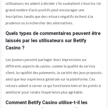
utilisateurs les aident à décider s’ils souhaitent s’inscrire. Un
grand nombre d’avis positifs peut encourager une
inscription, tandis que des retours négatifs incitent à la
prudence ou à rechercher des alternatives.
Quels types de commentaires peuvent être
laissés par les utilisateurs sur Betify
Casino ?
Les joueurs peuvent partager leurs impressions sur
différents aspects du casino, comme la qualité du service
client, la rapidité des paiements, la variété des jeux proposés,
ainsi que leur expérience générale sur la plateforme. Ces
retours aident à cerner ce qui fonctionne bien et les points à
améliorer pour rendre l’expérience plus agréable.
Comment Betify Casino utilise-t-il les