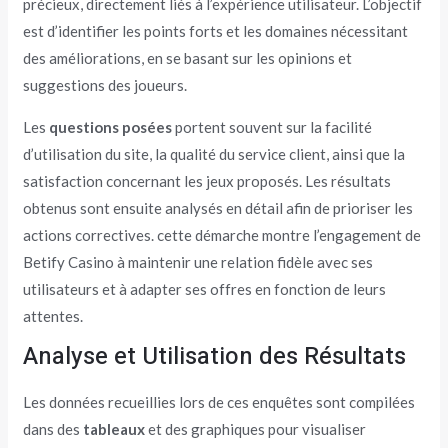
précieux, directement liés à l’expérience utilisateur. L’objectif
est d’identifier les points forts et les domaines nécessitant
des améliorations, en se basant sur les opinions et
suggestions des joueurs.
Les
questions posées
portent souvent sur la facilité
d’utilisation du site, la qualité du service client, ainsi que la
satisfaction concernant les jeux proposés. Les résultats
obtenus sont ensuite analysés en détail afin de prioriser les
actions correctives. cette démarche montre l’engagement de
Betify Casino à maintenir une relation fidèle avec ses
utilisateurs et à adapter ses offres en fonction de leurs
attentes.
Analyse et Utilisation des Résultats
Les données recueillies lors de ces enquêtes sont compilées
dans des
tableaux
et des graphiques pour visualiser