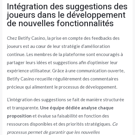
Intégration des suggestions des
joueurs dans le développement
de nouvelles fonctionnalités
Chez Betify Casino, la prise en compte des feedbacks des
joueurs est au cœur de leur stratégie d’amélioration
continue. Les membres de la plateforme sont encouragés à
partager leurs idées et suggestions afin d’optimiser leur
expérience utilisateur. Grâce à une communication ouverte,
Betify Casino recueille régulièrement des commentaires
précieux qui alimentent le processus de développement.
L’intégration des suggestions se fait de manière structurée
et transparente.
Une équipe dédiée analyse chaque
proposition
et évalue sa faisabilité en fonction des
ressources disponibles et des priorités stratégiques.
Ce
processus permet de garantir que les nouvelles