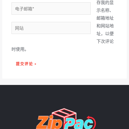
*
存我的显
电
示名称、
子
邮箱地址
邮
网
和网站地
箱
站
址，以便
*
下次评论
时使用。