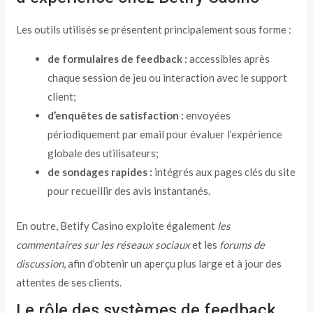
Les outils utilisés se présentent principalement sous forme :
de formulaires de feedback :
accessibles après
chaque session de jeu ou interaction avec le support
client;
d’enquêtes de satisfaction :
envoyées
périodiquement par email pour évaluer l’expérience
globale des utilisateurs;
de sondages rapides :
intégrés aux pages clés du site
pour recueillir des avis instantanés.
En outre, Betify Casino exploite également
les
commentaires sur les réseaux sociaux
et les
forums de
discussion
, afin d’obtenir un aperçu plus large et à jour des
attentes de ses clients.
Le rôle des systèmes de feedback