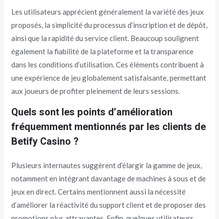
Les utilisateurs apprécient généralement la variété des jeux
proposés, la simplicité du processus d’inscription et de dépôt,
ainsi que la rapidité du service client. Beaucoup soulignent
également la fiabilité de la plateforme et la transparence
dans les conditions d’utilisation. Ces éléments contribuent à
une expérience de jeu globalement satisfaisante, permettant
aux joueurs de profiter pleinement de leurs sessions.
Quels sont les points d’amélioration
fréquemment mentionnés par les clients de
Betify Casino ?
Plusieurs internautes suggèrent d’élargir la gamme de jeux,
notamment en intégrant davantage de machines à sous et de
jeux en direct. Certains mentionnent aussi la nécessité
d’améliorer la réactivité du support client et de proposer des
promotions plus attrayantes. Enfin, quelques utilisateurs