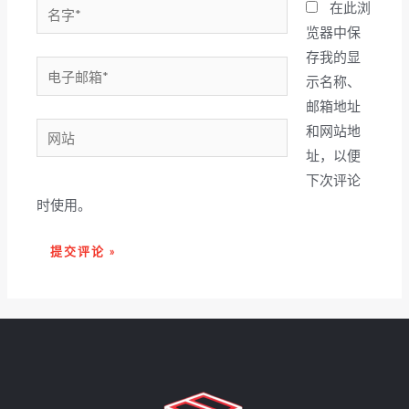
名
在此浏
字
览器中保
*
存我的显
电
示名称、
子
邮箱地址
邮
网
和网站地
箱
站
址，以便
*
下次评论
时使用。