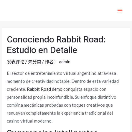
跳
至
MAI
内
ME
容
Conociendo Rabbit Road:
Estudio en Detalle
发表评论
/
未分类
/ 作者：
admin
El sector de entretenimiento virtual argentino atraviesa
momento de creatividad notable. Dentro de esta variedad
creciente,
Rabbit Road demo
conquista espacio con
personalidad propia inconfundible. Su enfoque distintivo
combina mecánicas probadas con toques creativos que
renuevan completamente la experiencia tradicional del
casino virtual moderno.