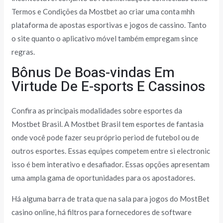
Termos e Condições da Mostbet ao criar uma conta mhh
plataforma de apostas esportivas e jogos de cassino. Tanto
o site quanto o aplicativo móvel também empregam since
regras.
Bônus De Boas-vindas Em
Virtude De E-sports E Cassinos
Confira as principais modalidades sobre esportes da
Mostbet Brasil. A Mostbet Brasil tem esportes de fantasia
onde você pode fazer seu próprio period de futebol ou de
outros esportes. Essas equipes competem entre si electronic
isso é bem interativo e desafiador. Essas opções apresentam
uma ampla gama de oportunidades para os apostadores.
Há alguma barra de trata que na sala para jogos do MostBet
casino online, há filtros para fornecedores de software