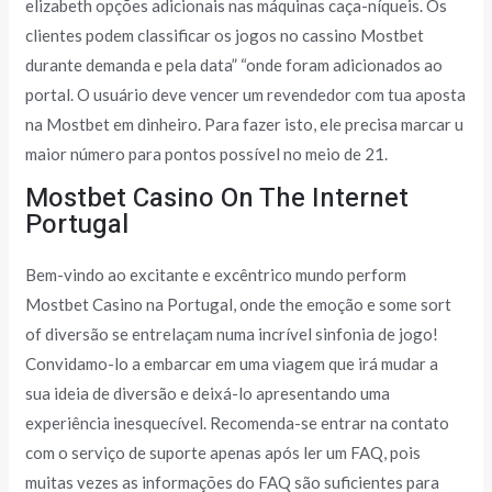
elizabeth opções adicionais nas máquinas caça-níqueis. Os
clientes podem classificar os jogos no cassino Mostbet
durante demanda e pela data” “onde foram adicionados ao
portal. O usuário deve vencer um revendedor com tua aposta
na Mostbet em dinheiro. Para fazer isto, ele precisa marcar u
maior número para pontos possível no meio de 21.
Mostbet Casino On The Internet
Portugal
Bem-vindo ao excitante e excêntrico mundo perform
Mostbet Casino na Portugal, onde the emoção e some sort
of diversão se entrelaçam numa incrível sinfonia de jogo!
Convidamo-lo a embarcar em uma viagem que irá mudar a
sua ideia de diversão e deixá-lo apresentando uma
experiência inesquecível. Recomenda-se entrar na contato
com o serviço de suporte apenas após ler um FAQ, pois
muitas vezes as informações do FAQ são suficientes para