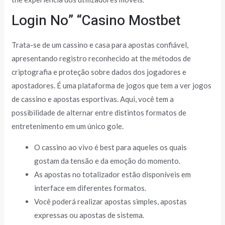
Login No” “Casino Mostbet
Trata-se de um cassino e casa para apostas confiável,
apresentando registro reconhecido at the métodos de
criptografia e proteção sobre dados dos jogadores e
apostadores. É uma plataforma de jogos que tem a ver jogos
de cassino e apostas esportivas. Aqui, você tem a
possibilidade de alternar entre distintos formatos de
entretenimento em um único gole.
O cassino ao vivo é best para aqueles os quais
gostam da tensão e da emoção do momento.
As apostas no totalizador estão disponíveis em
interface em diferentes formatos.
Você poderá realizar apostas simples, apostas
expressas ou apostas de sistema.