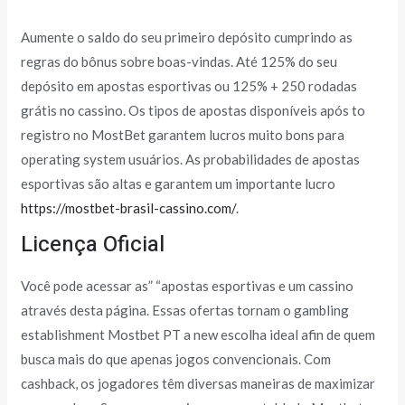
Aumente o saldo do seu primeiro depósito cumprindo as
regras do bônus sobre boas-vindas. Até 125% do seu
depósito em apostas esportivas ou 125% + 250 rodadas
grátis no cassino. Os tipos de apostas disponíveis após to
registro no MostBet garantem lucros muito bons para
operating system usuários. As probabilidades de apostas
esportivas são altas e garantem um importante lucro
https://mostbet-brasil-cassino.com/
.
Licença Oficial
Você pode acessar as” “apostas esportivas e um cassino
através desta página. Essas ofertas tornam o gambling
establishment Mostbet PT a new escolha ideal afin de quem
busca mais do que apenas jogos convencionais. Com
cashback, os jogadores têm diversas maneiras de maximizar