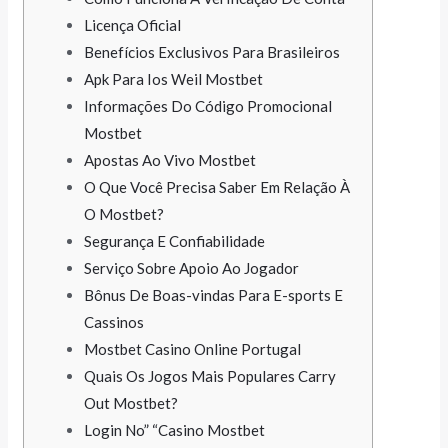
Licença Oficial
Benefícios Exclusivos Para Brasileiros
Apk Para Ios Weil Mostbet
Informações Do Código Promocional
Mostbet
Apostas Ao Vivo Mostbet
O Que Você Precisa Saber Em Relação À
O Mostbet?
Segurança E Confiabilidade
Serviço Sobre Apoio Ao Jogador
Bônus De Boas-vindas Para E-sports E
Cassinos
Mostbet Casino Online Portugal
Quais Os Jogos Mais Populares Carry
Out Mostbet?
Login No” “Casino Mostbet