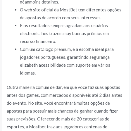
néanmoins detalhes.
O web site oficial da MostBet tem diferentes opções
de apostas de acordo com seus interesses.
E os resultados sempre agradam aos usuários
electronic lhes trazem muy buenas prêmios em
recurso financeiro.
Com um catálogo premium, é a escolha ideal para
jogadores portugueses, garantindo segurança
elizabeth acessibilidade com suporte em vários
idiomas.
Outra maneira comum de dar, em que você faz suas apostas
antes dos games, com mercados disponíveis até 2 dias antes
do evento. No site, você encontrará muitas opções de
apostas para possuir mais chances de ganhar quando fizer
suas previsões. Oferecendo mais de 20 categorias de
esportes, a Mostbet traz aos jogadores centenas de