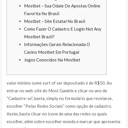
Mostbet – Sua Odaie De Apostas Online
Favorita No Brasil
Mostbet – Site Estatal No Brasil
Como Fazer O Cadastro E Login Not Any
Mostbet Brazil?
Informações Gerais Relacionada O
Casino Mostbet Em Portugal
Jogos Conocidos Na Mostbet
valor mínimo some sort of ser depositado é de R$50. Ao
entrar no web-site do Most Gamble e clicar no ano de
“Cadastre-se”, basta, simply no formulário que revelarse,
escolher “Pelas Redes Sociais” como opção de cadastro.
Assim, basta clicar no ícone de uma das redes os quais
escolher, além sobre escolher moeda e marcar que apresenta