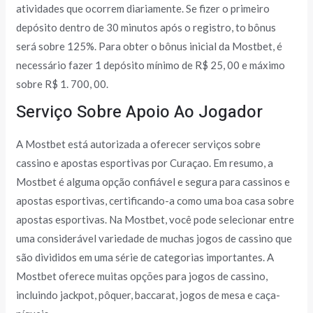
atividades que ocorrem diariamente. Se fizer o primeiro
depósito dentro de 30 minutos após o registro, to bônus
será sobre 125%. Para obter o bônus inicial da Mostbet, é
necessário fazer 1 depósito mínimo de R$ 25, 00 e máximo
sobre R$ 1. 700, 00.
Serviço Sobre Apoio Ao Jogador
A Mostbet está autorizada a oferecer serviços sobre
cassino e apostas esportivas por Curaçao. Em resumo, a
Mostbet é alguma opção confiável e segura para cassinos e
apostas esportivas, certificando-a como uma boa casa sobre
apostas esportivas. Na Mostbet, você pode selecionar entre
uma considerável variedade de muchas jogos de cassino que
são divididos em uma série de categorias importantes. A
Mostbet oferece muitas opções para jogos de cassino,
incluindo jackpot, pôquer, baccarat, jogos de mesa e caça-