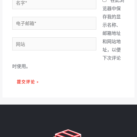
在此浏
字
览器中保
*
存我的显
电
示名称、
子
邮箱地址
邮
网
和网站地
箱
站
址，以便
*
下次评论
时使用。