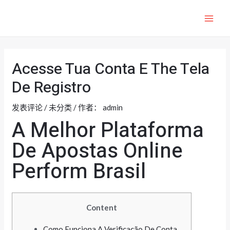
跳
至
MAI
内
ME
容
Acesse Tua Conta E The Tela
De Registro
发表评论
/
未分类
/ 作者：
admin
A Melhor Plataforma
De Apostas Online
Perform Brasil
Content
Como Funciona A Verificação De Conta