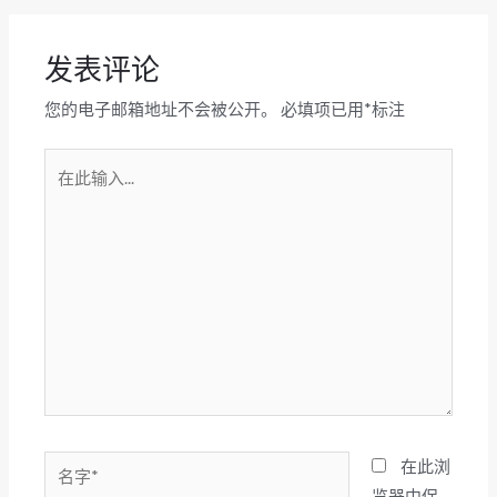
导
航
发表评论
您的电子邮箱地址不会被公开。
必填项已用
*
标注
在
此
输
入...
名
在此浏
字
览器中保