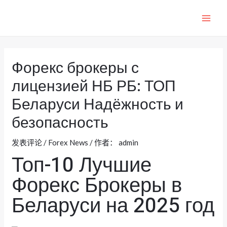
跳
至
MAI
内
ME
容
Форекс брокеры с
лицензией НБ РБ: ТОП
Беларуси Надёжность и
безопасность
发表评论
/
Forex News
/ 作者：
admin
Топ-10 Лучшие
Форекс Брокеры в
Беларуси на 2025 год