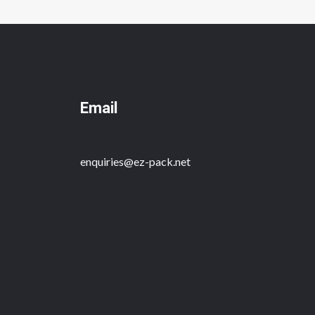
Email
enquiries@ez-pack.net