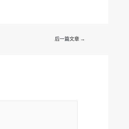
后一篇文章
→