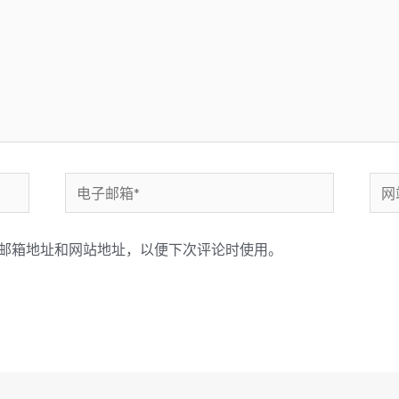
电
网
子
站
邮
邮箱地址和网站地址，以便下次评论时使用。
箱
*