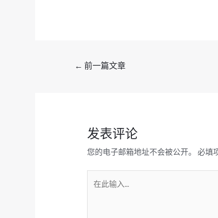
文
←
前一篇文章
章
导
航
发表评论
您的电子邮箱地址不会被公开。
必填
在
此
输