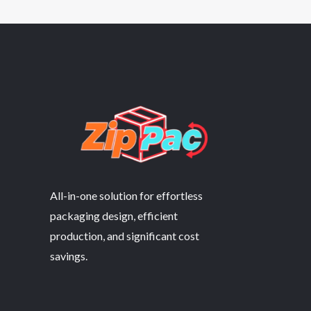
All-in-one solution for effortless
packaging design, efficient
production, and significant cost
savings.