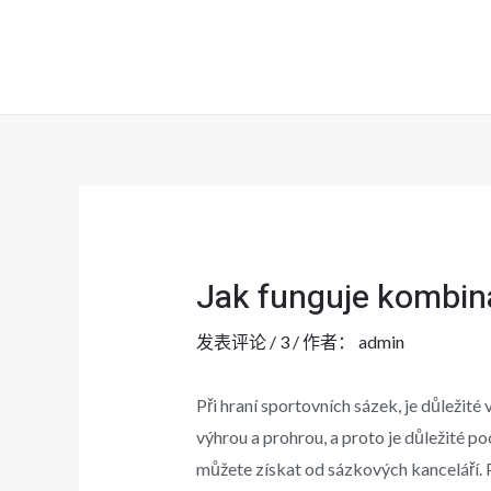
跳
至
内
容
Jak funguje kombin
发表评论
/
3
/ 作者：
admin
Při hraní sportovních sázek, je důležit
výhrou a prohrou, a proto je důležité p
můžete získat od sázkových kanceláří. 