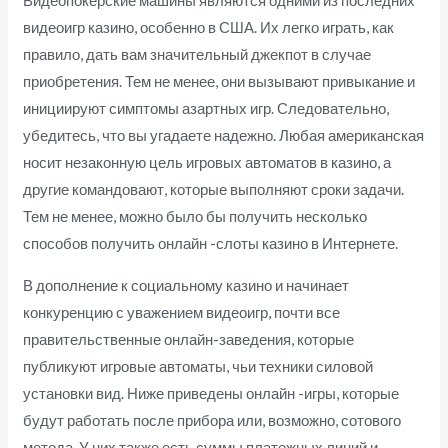
Видеопокерские машины являются одними из последних
видеоигр казино, особенно в США. Их легко играть, как
правило, дать вам значительный джекпот в случае
приобретения. Тем не менее, они вызывают привыкание и
инициируют симптомы азартных игр. Следовательно,
убедитесь, что вы угадаете надежно. Любая американская
носит незаконную цель игровых автоматов в казино, а
другие командовают, которые выполняют сроки задачи.
Тем не менее, можно было бы получить несколько
способов получить онлайн -слоты казино в Интернете.
В дополнение к социальному казино и начинает
конкуренцию с уважением видеоигр, почти все
правительственные онлайн-заведения, которые
публикуют игровые автоматы, чьи техники силовой
установки вид. Ниже приведены онлайн -игры, которые
будут работать после прибора или, возможно, сотового
метода. У них также есть суммы платежных линий и