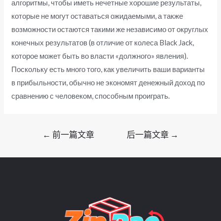
алгоритмы, чтобы иметь нечетные хорошие результаты,
которые не могут оставаться ожидаемыми, а также
возможности остаются такими же независимо от округлых
конечных результатов (в отличие от колеса Black Jack,
которое может быть во власти «должного» явления).
Поскольку есть много того, как увеличить ваши варианты
в прибыльности, обычно не экономят денежный доход по
сравнению с человеком, способным проиграть.
文
←
前一篇文章
后一篇文章
→
章
导
航