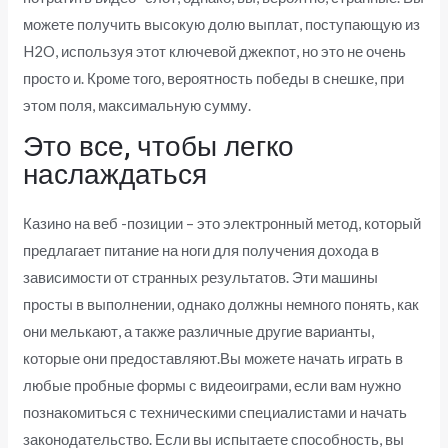
можете получить высокую долю выплат, поступающую из
H2O, используя этот ключевой джекпот, но это не очень
просто и. Кроме того, вероятность победы в снешке, при
этом поля, максимальную сумму.
Это все, чтобы легко
наслаждаться
Казино на веб -позиции – это электронный метод, который
предлагает питание на ноги для получения дохода в
зависимости от странных результатов. Эти машины
просты в выполнении, однако должны немного понять, как
они мелькают, а также различные другие варианты,
которые они предоставляют.Вы можете начать играть в
любые пробные формы с видеоиграми, если вам нужно
познакомиться с техническими специалистами и начать
законодательство. Если вы испытаете способность, вы