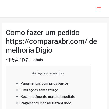
跳
至
MAI
内
ME
容
Como fazer um pedido
https://comparaxbr.com/ de
melhoria Digio
/
未分类
/ 作者：
admin
Artigos e resenhas
Pagamentos com juros baixos
Limitações sem esforço
Reconhecimento mundial imediato
Pagamento mensal instantâneo