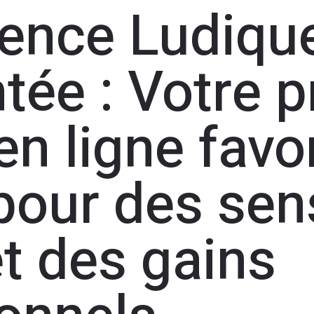
ience Ludiqu
tée : Votre 
en ligne favo
pour des sen
et des gains