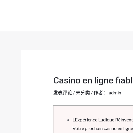
跳
至
内
容
Casino en ligne fiabl
发表评论
/
未分类
/ 作者：
admin
LExpérience Ludique Réinvent
Votre prochain casino en ligne