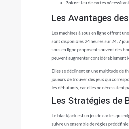
Poker:
Jeu de cartes nécessitant
Les Avantages des
Les machines à sous en ligne offrent une
sont disponibles 24 heures sur 24, 7 jour
sous en ligne proposent souvent des bon
peuvent augmenter considérablement le
Elles se déclinent en une multitude de t
joueurs de trouver des jeux qui corresp
les débutants, car elles ne nécessitent 
Les Stratégies de 
Le blackjack est un jeu de cartes qui e
suivre un ensemble de règles prédéfinies 