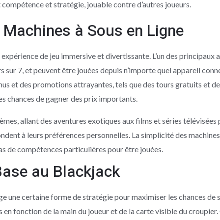
 compétence et stratégie, jouable contre d’autres joueurs.
 Machines à Sous en Ligne
 expérience de jeu immersive et divertissante. L’un des principaux av
s sur 7, et peuvent être jouées depuis n’importe quel appareil conne
us et des promotions attrayantes, tels que des tours gratuits et de
s chances de gagner des prix importants.
hèmes, allant des aventures exotiques aux films et séries télévisées
ondent à leurs préférences personnelles. La simplicité des machines
pas de compétences particulières pour être jouées.
Base au Blackjack
xige une certaine forme de stratégie pour maximiser les chances de 
en fonction de la main du joueur et de la carte visible du croupier.