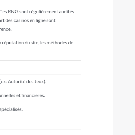
x. Ces RNG sont régulièrement audités
rt des casinos en ligne sont
rence.
 la réputation du site, les méthodes de
(ex: Autorité des Jeux).
nnelles et financières.
spécialisés.