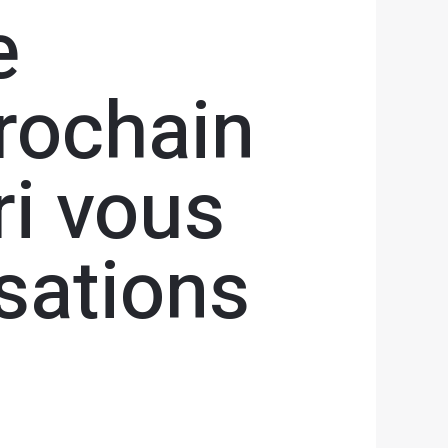
e
prochain
ri vous
sations