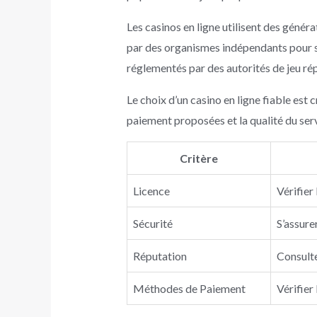
Les casinos en ligne utilisent des géné
par des organismes indépendants pour s’a
réglementés par des autorités de jeu rép
Le choix d’un casino en ligne fiable est c
paiement proposées et la qualité du serv
Critère
Licence
Vérifier
Sécurité
S’assure
Réputation
Consulte
Méthodes de Paiement
Vérifier