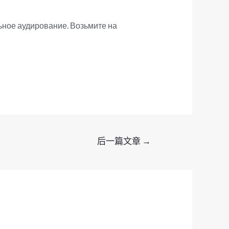
льное аудирование. Возьмите на
后一篇文章
→