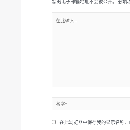
您的电子邮箱地址不会被公开。
必填
在
此
输
入...
名
字
*
在此浏览器中保存我的显示名称、