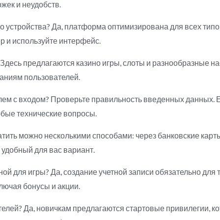
жек и неудобств.
о устройства? Да, платформа оптимизирована для всех типо
р и используйте интерфейс.
? Здесь предлагаются казино игры, слоты и разнообразные 
аниям пользователей.
лем с входом? Проверьте правильность введенных данных. Е
юбые технические вопросы.
латить можно несколькими способами: через банковские карт
удобный для вас вариант.
ой для игры? Да, создание учетной записи обязательно для т
лючая бонусы и акции.
телей? Да, новичкам предлагаются стартовые привилегии, ко