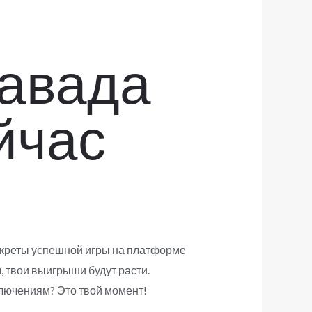
Вавада
йчас
креты успешной игры на платформе
, твои выигрыши будут расти.
лючениям? Это твой момент!