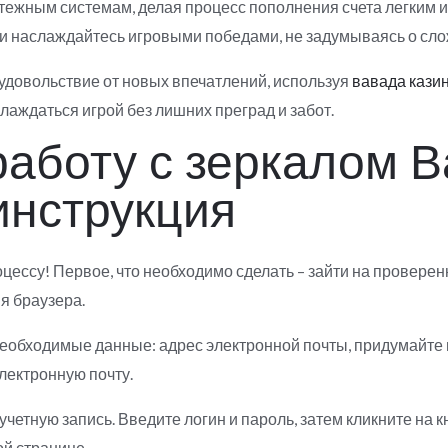
тежным системам, делая процесс пополнения счета легким 
и наслаждайтесь игровыми победами, не задумываясь о сло
 удовольствие от новых впечатлений, используя
вавада кази
аждаться игрой без лишних преград и забот.
работу с зеркалом В
инструкция
цессу! Первое, что необходимо сделать – зайти на проверенн
ия браузера.
необходимые данные: адрес электронной почты, придумайте
электронную почту.
учетную запись. Введите логин и пароль, затем кликните на 
ой странице.