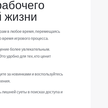
рабочего
й жизни
грам в любое время, перемещаясь
о время игрового процесса.
дение более увлекательным.
то удобно для тех, кто ценит
ите за новинками и воспользуйтесь
жения.
ь лишней суеты в поисках доступа и