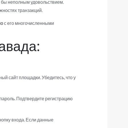
и бы неполным удовольствием.
жностях транзакций.
но
с его многочисленными
авада:
ый сайт площадки. Убедитесь, что у
 пароль. Подтвердите регистрацию
кнопку входа. Если данные