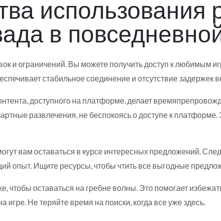
ва использования 
вада в повседневно
вок и ограничений. Вы можете получить доступ к любимым и
еспечивает стабильное соединение и отсутствие задержек в
онтента, доступного на платформе, делает времяпрепровож
ртные развлечения, не беспокоясь о доступе к платформе. Э
огут вам оставаться в курсе интересных предложений. След
ий опыт. Ищите ресурсы, чтобы чтить все выгодные предло
е, чтобы оставаться на гребне волны. Это помогает избежат
 игре. Не теряйте время на поиски, когда все уже здесь.