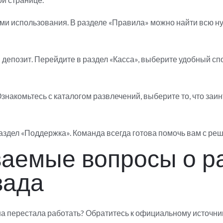
ями использования. В разделе «Правила» можно найти всю 
 депозит. Перейдите в раздел «Касса», выберите удобный сп
знакомьтесь с каталогом развлечений, выберите то, что заин
раздел «Поддержка». Команда всегда готова помочь вам с ре
ваемые вопросы о р
вада
она перестала работать? Обратитесь к официальному источни