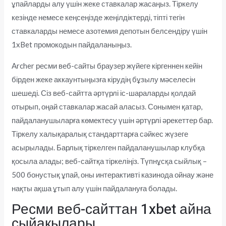
ұпайларды алу үшін жеке ставкалар жасаңыз. Тіркелу
кезінде немесе кеңсеңізде жеңілдіктерді, тіпті тегін
ставкаларды немесе азотемия депотын белсендіру үшін
1xBet промокодын пайдаланыңыз.
Archer ресми веб-сайты браузер жүйеге кіргеннен кейін
бірден жеке аккаунтыңызға кірудің бұзылу мәселесін
шешеді. Сіз веб-сайтта әртүрлі іс-шараларды қолдай
отырып, оңай ставкалар жасай аласыз. Сонымен қатар,
пайдаланушыларға көмектесу үшін әртүрлі әрекеттер бар.
Тіркелу халықаралық стандарттарға сәйкес жүзеге
асырылады. Барлық тіркелген пайдаланушылар клубқа
қосыла алады; веб-сайтқа тіркеліңіз. Түпнұсқа сыйлық –
500 бонустық ұпай, оны интерактивті казинода ойнау және
нақты ақша ұтып алу үшін пайдалануға болады.
Ресми веб-сайттан 1xbet айна
сыйақылары