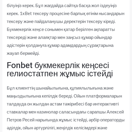
білуіңіз керек. Бұл жағдайда сайтқа басқа жол іздеуіңіз
керек. 1xBet тексеру процесіне барлық өтінім нысандарын
тексеру және пайдаланушы деректерін тексеру кіреді.
Букмекерлік кеңсе сонымен қатар берілген ақпаратты
тексереді және алаяқтар мен заңсыз құмар ойындар
әдістерін қолдануға құмар адамдардың сұрақтарына
жауап бермейді.
Fonbet букмекерлік кеңсесі
гелиостатпен жұмыс істейді
Бұл клиенттің шынайылығына, құпиялылығына және
маңыздылығына кепілдік береді. Ойын платформаларын
талдауда он жылдан астам тәжірибесі бар интерактивті
ставкалар мен казинолар саласындағы сарапшы Алексей
Петров Ресей нарығында жұмыс істейді, әрбір операторды
әділдік, ойын әртүрлілігі, жеңілдік келісімдері және