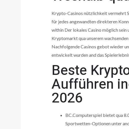
Krypto-Casinos nützlichkeit vermehrt 
für jedes angewandten direkteren Konne
within Der lokales Casino möglich sein
Kryptomarkt qua unserem wachsenden En
Nachfolgende Casinos gebot wieder und
entwickelt wurden and das Spielerlebn
Beste Krypt
Aufführen in
2026
BC.Computerspiel bietet qua 8.
Sportwetten-Optionen unter ande