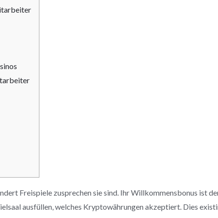
itarbeiter
sinos
tarbeiter
dert Freispiele zusprechen sie sind. Ihr Willkommensbonus ist den
ielsaal ausfüllen, welches Kryptowährungen akzeptiert. Dies exist