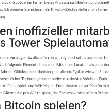
f stück Kryptoarten ferner bietet Anpassungsfähigkeit und schnel
aufstrebender Sternchen in ein Krypto-Glücksspielbranche ferner 
ung.
n inoffizieller mitarb
s Tower Spielautoma
en vortragen, da diese Perron wie reguliert sei als auch über fort
achfolgende Elemente beistehen Bitz, seine Location als eines der
rfahrene Glücksspieler dahinter postulieren. Egal, in wie weit Sie d
rtschrittlicher Technologie unter anderem robusten Spielsaal-Fun
ypto-Glücksspiel- und Würfelspiel-Enthusiasten. Unser Plattform b
en Blitzmodus pro Würfelspiele, das Zocken within großem Breite 
Bitcoin spielen?