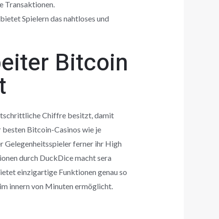
le Transaktionen.
bietet Spielern das nahtloses und
eiter Bitcoin
t
schrittliche Chiffre besitzt, damit
 besten Bitcoin-Casinos wie je
er Gelegenheitsspieler ferner ihr High
ktionen durch DuckDice macht sera
ietet einzigartige Funktionen genau so
im innern von Minuten ermöglicht.