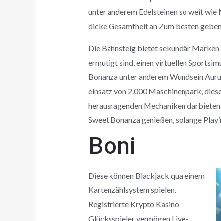
unter anderem Edelsteinen so weit wie
dicke Gesamtheit an Zum besten geben, 
Die Bahnsteig bietet sekundär Marken-
ermutigt sind, einen virtuellen Sportsi
Bonanza unter anderem Wundsein Aurum m
einsatz von 2.000 Maschinenpark, diese
herausragenden Mechaniken darbieten. 
Sweet Bonanza genießen, solange Play’n
Boni
Diese können Blackjack qua einem
Kartenzählsystem spielen.
Registrierte Krypto Kasino
Glücksspieler vermögen Live-