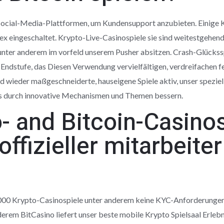
Social-Media-Plattformen, um Kundensupport anzubieten. Einige
x eingeschaltet. Krypto-Live-Casinospiele sie sind weitestgehend 
 unter anderem im vorfeld unserem Pusher absitzen. Crash-Glückssp
dstufe, das Diesen Verwendung vervielfältigen, verdreifachen fer
 wieder maßgeschneiderte, hauseigene Spiele aktiv, unser spezie
is durch innovative Mechanismen und Themen bessern.
o- and Bitcoin-Casin
offizieller mitarbeite
000 Krypto-Casinospiele unter anderem keine KYC-Anforderungen, 
rem BitCasino liefert unser beste mobile Krypto Spielsaal Erlebn