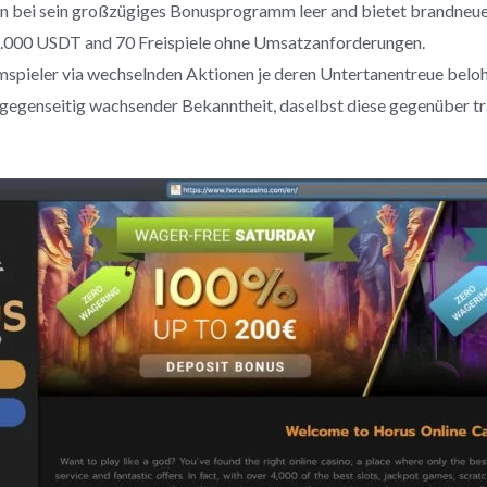
rn bei sein großzügiges Bonusprogramm leer and bietet brandneue
1.000 USDT and 70 Freispiele ohne Umsatzanforderungen.
mspieler via wechselnden Aktionen je deren Untertanentreue beloh
 gegenseitig wachsender Bekanntheit, daselbst diese gegenüber tr