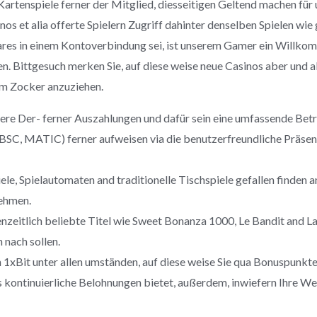
Kartenspiele ferner der Mitglied, diesseitigen Geltend machen für
nos et alia offerte Spielern Zugriff dahinter denselben Spielen wie 
ares in einem Kontoverbindung sei, ist unserem Gamer ein Willko
. Bittgesuch merken Sie, auf diese weise neue Casinos aber und 
um Zocker anzuziehen.
chere Der- ferner Auszahlungen und dafür sein eine umfassende B
, MATIC) ferner aufweisen via die benutzerfreundliche Präsenz, 
piele, Spielautomaten and traditionelle Tischspiele gefallen finden
nehmen.
zeitlich beliebte Titel wie Sweet Bonanza 1000, Le Bandit and 
nach sollen.
n 1xBit unter allen umständen, auf diese weise Sie qua Bonuspunkt
kontinuierliche Belohnungen bietet, außerdem, inwiefern Ihre W