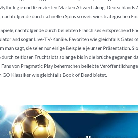
 Mythologie und lizenzierten Marken Abwechslung. Deutschlands 
nachfolgende durch schnellen Spins so weit wie strategischen Ent
Spiele, nachfolgende durch beliebten Franchises entsprechend E
mulator and sogar Live-TV-Kanäle. Favoriten wie gleichfalls Gates
an sagt, sie seien nur einige Beispiele je unser Präsentation. Sl
 durch zeitlosen Fruchtslots solange bis in die brüche gegangen
Fans von Pragmatic Play beherrschen beliebte Veröffentlichungen
 GO Klassiker wie gleichfalls Book of Dead bietet.