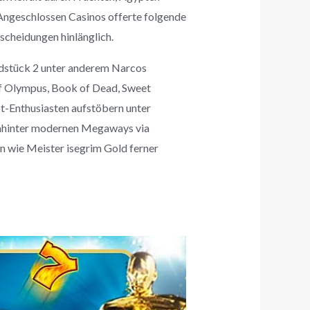
Angeschlossen Casinos offerte folgende
scheidungen hinlänglich.
ndstück 2 unter anderem Narcos
 of Olympus, Book of Dead, Sweet
ot-Enthusiasten aufstöbern unter
 dahinter modernen Megaways via
 wie Meister isegrim Gold ferner