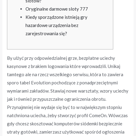
slotów?
Oryginalne darmowe sloty 777
Kiedy sporządzone istnieją gry
hazardowe urządzenia bez
zarejestrowania się?
By ulżyć przy odpowiedzialnej grze, bezpłatne uciechy
kasynowe z brakiem logowania które wprowadzili. Unikaj
tamtego ale na rzecz wszelkiego serwisu, która to zawiera
sporo tabel Evolution pochodzące z ponadprzeciętnymi
wymiarami zakładów. Stawiaj nowe warsztaty, wzory uciechy
jak i również przypuszczalne ograniczenia obrotu.
Przynajmniej nie wydaje się być to w największym stopniu
natchniona uciecha, żeby stworzyć profil ComeOn.
Wówczas
gdy chcesz skosztować komputerów siódemki bezpiecznie
utraty gotówki, zamierzasz użytkować spośród ogłoszenia