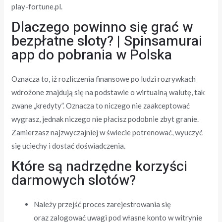
play-fortune.pl.
Dlaczego powinno się grać w
bezpłatne sloty? | Spinsamurai
app do pobrania w Polska
Oznacza to, iż rozliczenia finansowe po ludzi rozrywkach
wdrożone znajdują się na podstawie o wirtualną walutę, tak
zwane „kredyty”. Oznacza to niczego nie zaakceptować
wygrasz, jednak niczego nie płacisz podobnie zbyt granie.
Zamierzasz najzwyczajniej w świecie potrenować, wyuczyć
się uciechy i dostać doświadczenia.
Które są nadrzędne korzyści
darmowych slotów?
Należy przejść proces zarejestrowania się
oraz zalogować uwagi pod własne konto w witrynie