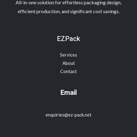
All-in-one solution for effortless packaging design,
efficient production, and significant cost savings.
EZPack
Services
About
Contact
Email
enquiries@ez-pack.net