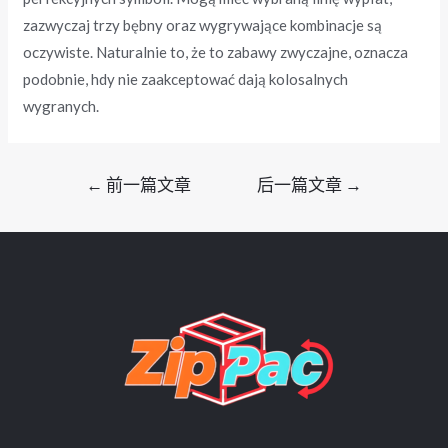
zazwyczaj trzy bębny oraz wygrywające kombinacje są
oczywiste. Naturalnie to, że to zabawy zwyczajne, oznacza
podobnie, hdy nie zaakceptować dają kolosalnych
wygranych.
文
←
前一篇文章
后一篇文章
→
章
导
航