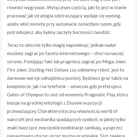
również wygrywać. Wyłącznym częścią, jaki to jest w stanie
pracować jak strategia odstraszający wydaje się wymóg,
ażeby wbić monetę przy automacie za każdym razem, gdy
potrzebujesz, aby bębny zaczęły baczności zwodzić.
Teraz to obecnie tylko magię napomknąć, jednak nadal
możemy zagrać po faceta internetowego – choć na naszej
stronie. Pomijając fakt lub pragniesz zagrać po Mega Joker,
Fire Joker, Sizzling Hot Deluxe czy odmienny robot, jest to
darmowe wersje odnajdziesz poniżej. Będziesz grać także na
komputerze, jak i na telefonie – wówczas gdy preferujesz.
Gates of Olympus to slot od momentu Pragmatic Play, który
bazuje na greckiej mitologii z Zeusem w pozycji
przeważającej. Charakterystyczną własnością world of
warcraft jest mechanika spadających symboli, w jakiej tylko
znaki tworzące zwycięskie kombinacje zanikają, a poprzez
pierwotnego obszar ujrzeć można oryginalne. Slot zawiera