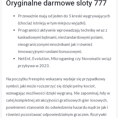
Oryginalne darmowe sloty 777
Przeważnie mają od jeden do 5 kreski wygrywających
(chociaż istnieją w tym miejscu wyjątki).
Programiści aktywnie wprowadzają technikę wraz z
kaskadowymi bębnami, niestandardowymi polami,
nieograniczonymi mnożnikami jak i również
innowacyjnymi rundami bonusowymi.
NetEnt, Evolution, Microgaming czy Novomatic wciąż
przybywa w 2023.
Na początku freespins wskazany wydaje się przypadkowy
symbol, jaki może rozszerzyć się dzięki pełny kocioł,
wzmagając możliwości dzięki wygraną. Nie zapominaj, hdy w
całej kompletnej atrakcyjności gratisowych gier losowych,
powinieneś stanowisk do odwiedzenia hazardu mądrze jak i
również pozostawać odpowiedzialnym graczem. Rozrywki