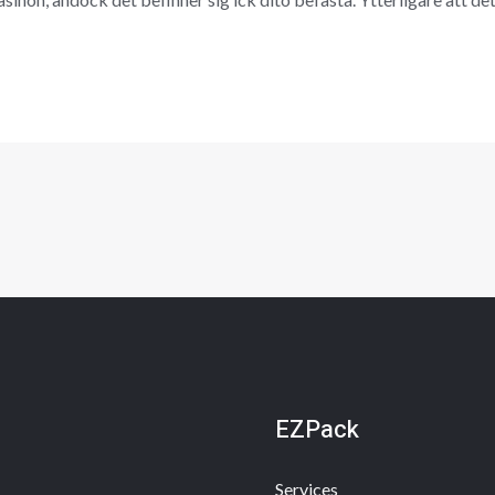
EZPack
Services