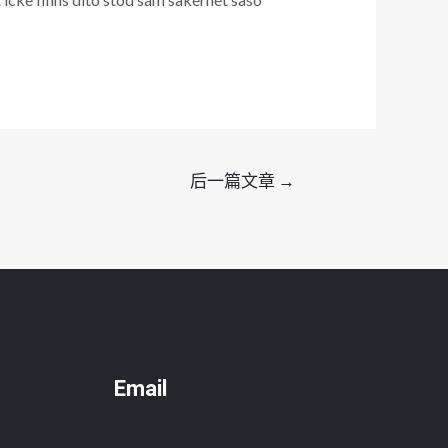
后一篇文章
→
Email