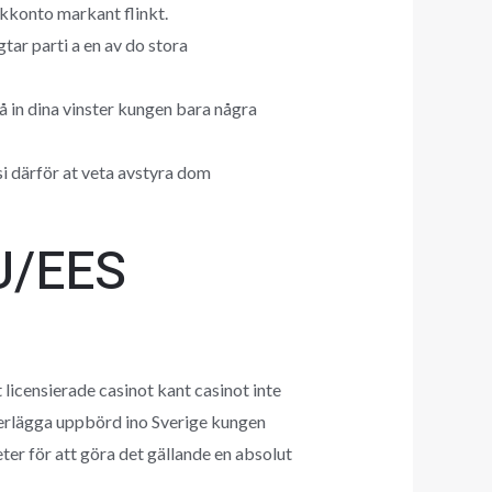
nkkonto markant flinkt.
ar parti a en av do stora
 in dina vinster kungen bara några
si därför at veta avstyra dom
EU/EES
licensierade casinot kant casinot inte
d erlägga uppbörd ino Sverige kungen
ter för att göra det gällande en absolut