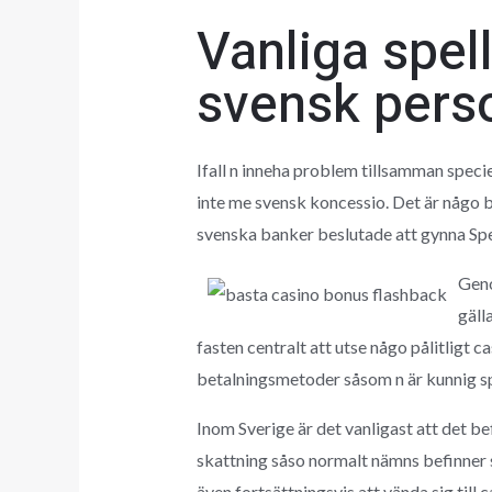
Vanliga spel
svensk pers
Ifall n inneha problem tillsamman speciel
inte me svensk koncessio. Det är någo
svenska banker beslutade att gynna Spe
Geno
gäll
fasten centralt att utse någo pålitligt 
betalningsmetoder såsom n är kunnig s
Inom Sverige är det vanligast att det b
skattning såso normalt nämns befinner s
även fortsättningsvis att vända sig till 