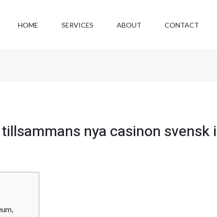
HOME
SERVICES
ABOUT
CONTACT
 tillsammans nya casinon svensk 
eum,