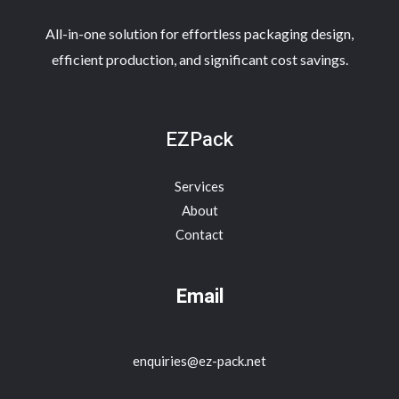
All-in-one solution for effortless packaging design,
efficient production, and significant cost savings.
EZPack
Services
About
Contact
Email
enquiries@ez-pack.net