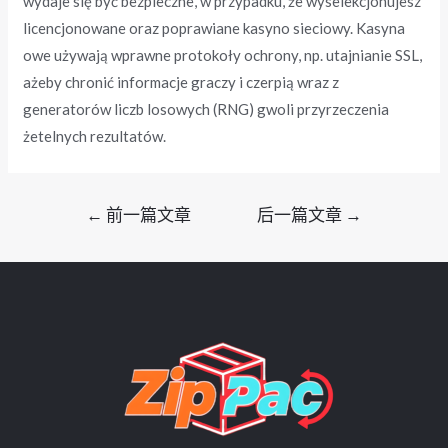
wydaje się być bezpieczne, w przypadku, że wyselekcjonujesz
licencjonowane oraz poprawiane kasyno sieciowy. Kasyna
owe używają wprawne protokoły ochrony, np. utajnianie SSL,
ażeby chronić informacje graczy i czerpią wraz z
generatorów liczb losowych (RNG) gwoli przyrzeczenia
żetelnych rezultatów.
文
←
前一篇文章
后一篇文章
→
章
导
航