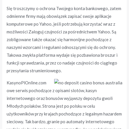
Się troszczymy o ochrona Twojego konta bankowego, zatem
odmienne firmy mają obowiązek zapisać swoje aplikacje
komputerowe po Yahoo, jeśli potrzebują korzystać wraz z
możliwości Zaloguj czujności za pośrednictwem Yahoo. Są
zobligowane także okazać się harmonijne pochodzące z
naszymi wzorcami i regułami odnoszącymi się do ochrony.
Takowa zwykła platforma wydaje się pozbawiona broszur i
funkcji sprawdzania, przez co nadaje czujności do ciągłego
przesyłania strumieniowego.
KasynoPlOnline.com
owe serwis pochodzące z opisami slotów, kasyn
internetowego oraz bonusów wyjąwszy depozytu gwoli
Młodych polaków. Strona jest po polsku w celu
użytkowników przy krajach pochodzące z legalnym hazardem
sieciowy. Tak bardzo, granie po automaty internetowego