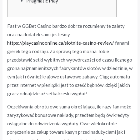
Pragmatic Play
Fast w GGBet Casino bardzo dobrze rozumiemy te zalety
oraz na dodatek sami jesteśmy
https://playcasinoonline.ca/slotnite-casino-review/
fanami
gierek tego rodzaju. Za sprawą tego można Tobie
przedstawić setki wybitnych wytwórczości od czasu licznego
grona najznamienitszych fabrykantów slotów w dziedzinie, w
tym jak i również krajowe ustawowe zabawy.
Ciąg automatu
przez internet w pieniążki jest to sześć bębnów, dzięki jakich
gracz odnajdzie aż setka kreski wypłat!
Oczekiwania obrotu owe suma określająca, ile razy fan może
zaryzykować bonusowe nakłady, przedtem będą ów kredyty
osiągalne do odwiedzenia wypłaty. Owe wielokrotnie
poręczenie za zakup towaru kasyn przed nadużyciami jak i