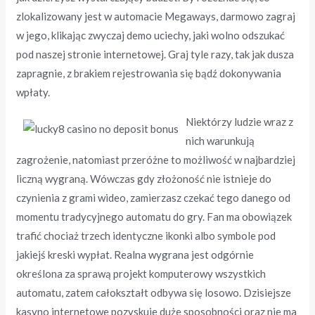
zlokalizowany jest w automacie Megaways, darmowo zagraj
w jego, klikając zwyczaj demo uciechy, jaki wolno odszukać
pod naszej stronie internetowej. Graj tyle razy, tak jak dusza
zapragnie, z brakiem rejestrowania się bądź dokonywania
wpłaty.
Niektórzy ludzie wraz z
nich warunkują
zagrożenie, natomiast przeróżne to możliwość w najbardziej
liczną wygraną. Wówczas gdy złożoność nie istnieje do
czynienia z grami wideo, zamierzasz czekać tego danego od
momentu tradycyjnego automatu do gry. Fan ma obowiązek
trafić chociaż trzech identyczne ikonki albo symbole pod
jakiejś kreski wypłat. Realna wygrana jest odgórnie
określona za sprawą projekt komputerowy wszystkich
automatu, zatem całokształt odbywa się losowo. Dzisiejsze
kasyno internetowe pozyskuje duże sposobności oraz nie ma