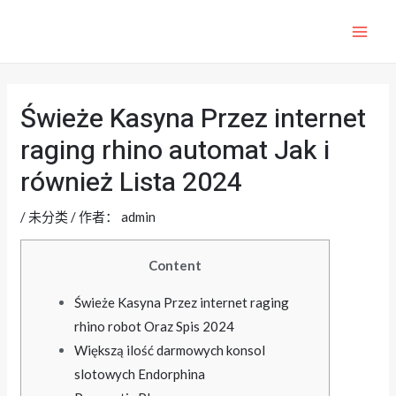
跳
至
MAI
内
ME
容
Świeże Kasyna Przez internet
raging rhino automat Jak i
również Lista 2024
/
未分类
/ 作者：
admin
Content
Świeże Kasyna Przez internet raging
rhino robot Oraz Spis 2024
Większą ilość darmowych konsol
slotowych Endorphina