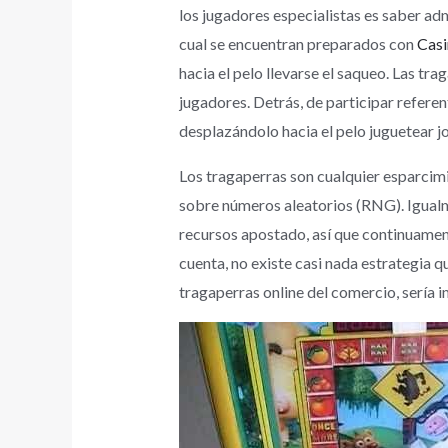
los jugadores especialistas es saber adm
cual se encuentran preparados con
Casi
hacia el pelo llevarse el saqueo. Las t
jugadores. Detrás, de participar referen
desplazándolo hacia el pelo juguetear jo
Los tragaperras son cualquier esparcimi
sobre números aleatorios (RNG). Igualm
recursos apostado, así que continuament
cuenta, no existe casi nada estrategia
tragaperras online del comercio, serí­a