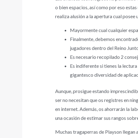
o bien espacios, así­ como por eso esta
realiza alusión a la apertura cual pose
Mayormente cual cualquier espar
Finalmente, debemos encontrado
jugadores dentro del Reino Junto
Es necesario recopilado 2 conse
Es indiferente si tienes la lectu
gigantesco diversidad de aplica
Aunque, prosigue estando imprescindibl
ser no necesitan que os registres en nin
en internet. Además, os ahorrarán la la
una ocasión de estimar sus rangos sobre 
Muchas tragaperras de Playson llegan a