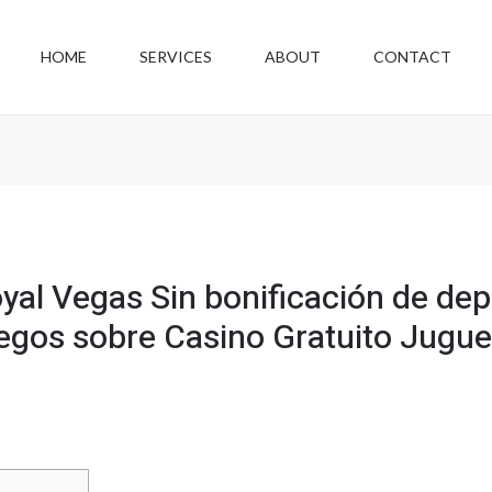
HOME
SERVICES
ABOUT
CONTACT
al Vegas Sin bonificación de dep
gos sobre Casino Gratuito Jugue