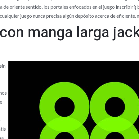
a de oriente sentido, los portales enfocados en el juego inscribir
si cualquier juego nunca precisa algún depósito acerca de eficiente
con manga larga jack
sin
 nos
e
o
tis
sa