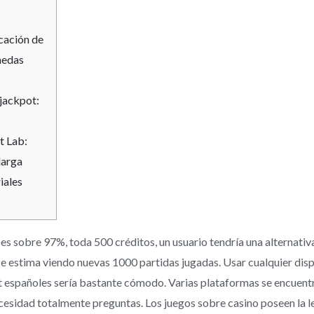
cación de
nedas
jackpot:
t Lab:
larga
iales
 es sobre 97%, toda 500 créditos, un usuario tendría una alternativ
 se estima viendo nuevas 1000 partidas jugadas. Usar cualquier di
et españoles serí­a bastante cómodo. Varias plataformas se encuent
ecesidad totalmente preguntas.
Los juegos sobre casino poseen la 