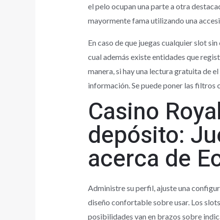
el pelo ocupan una parte a otra destaca
mayormente fama utilizando una accesib
En caso de que juegas cualquier slot si
cual además existe entidades que regis
manera, si hay una lectura gratuita de 
información. Se puede poner las filtros 
Casino Royal
depósito: J
acerca de E
Administre su perfil, ajuste una config
diseño confortable sobre usar. Los slots
posibilidades van en brazos sobre indica