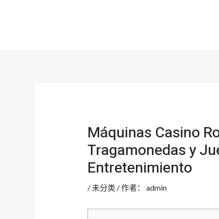
跳
至
内
容
Máquinas Casino Roy
Tragamonedas y Jue
Entretenimiento
/
未分类
/ 作者：
admin