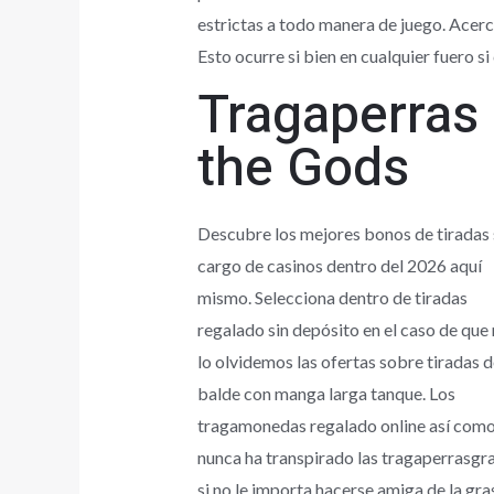
estrictas a todo manera de juego. Acerc
Esto ocurre si bien en cualquier fuero 
Tragaperras 
the Gods
Descubre los mejores bonos de tiradas 
cargo de casinos dentro del 2026 aquí
mismo. Selecciona dentro de tiradas
regalado sin depósito en el caso de que
lo olvidemos las ofertas sobre tiradas d
balde con manga larga tanque. Los
tragamonedas regalado online así­ com
nunca ha transpirado las tragaperrasgra
si no le importa hacerse amiga de la gra