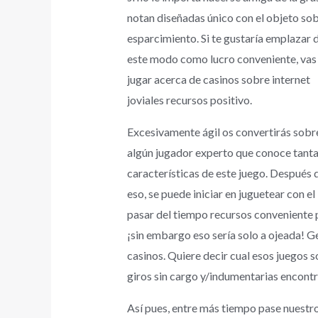
notan diseñadas único con el objeto so
esparcimiento. Si te gustaría emplazar 
este modo­ como lucro conveniente, vas
jugar acerca de casinos sobre internet
joviales recursos positivo.
Excesivamente ágil os convertirás sobr
algún jugador experto que conoce tant
características de este juego. Después 
eso, se puede iniciar en juguetear con el
pasar del tiempo recursos conveniente p
¡sin embargo eso serí­a solo a ojeada! 
casinos. Quiere decir cual esos juegos 
giros sin cargo y/indumentarias encont
Así­ pues, entre más tiempo pase nuest