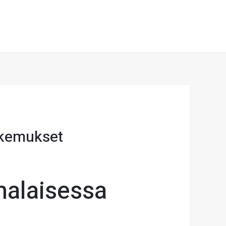
kokemukset
malaisessa