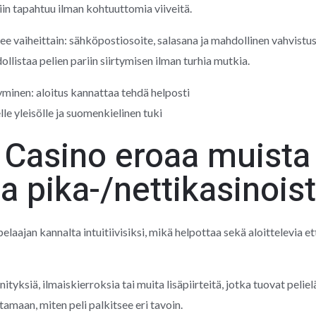
iin tapahtuu ilman kohtuuttomia viiveitä.
e vaiheittain: sähköpostiosoite, salasana ja mahdollinen vahvistus 
listaa pelien pariin siirtymisen ilman turhia mutkia.
yminen: aloitus kannattaa tehdä helposti
e yleisölle ja suomenkielinen tuki
 Casino eroaa muista
a pika-/nettikasinois
pelaajan kannalta intuitiivisiksi, mikä helpottaa sekä aloittelevia 
nityksiä, ilmaiskierroksia tai muita lisäpiirteitä, jotka tuovat pel
maan, miten peli palkitsee eri tavoin.