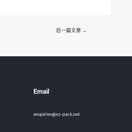
后一篇文章
→
Email
enquiries@ez-pack.net