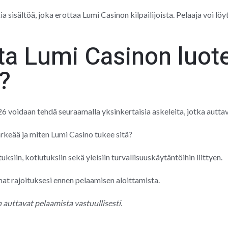
a sisältöä, joka erottaa Lumi Casinon kilpailijoista. Pelaaja voi löyt
ta Lumi Casinon luot
?
6 voidaan tehdä seuraamalla yksinkertaisia askeleita, jotka autta
ärkeää ja miten Lumi Casino tukee sitä?
uksiin, kotiutuksiin sekä yleisiin turvallisuuskäytäntöihin liittyen.
mat rajoituksesi ennen pelaamisen aloittamista.
 auttavat pelaamista vastuullisesti.