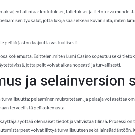
 maksujen hallintaa: kotiutukset, talletukset ja tietoturva muodost
 pelaamisen työkalut, jotta lukija saa selkeän kuvan siitä, miten
lum
 pelikirjaston laajuutta vastuullisesti.
sa kokemusta. Esittelen, miten Lumi Casino sopeutuu sekä tietoko
ytettävissä, jotta pelit voivat alkaa nopeasti ja turvallisesti.
us ja selainversion 
 turvallisuutta: pelaaminen muistutetaan, ja pelaaja voi asettaa om
maan terveellistä pelikokemusta.
äyttäjä syöttää olennaiset tiedot ja vahvistaa tilinsä. Prosessi on 
autumistarpeet voivat liittyä turvallisuuteen sekä lainsäädäntöön. 