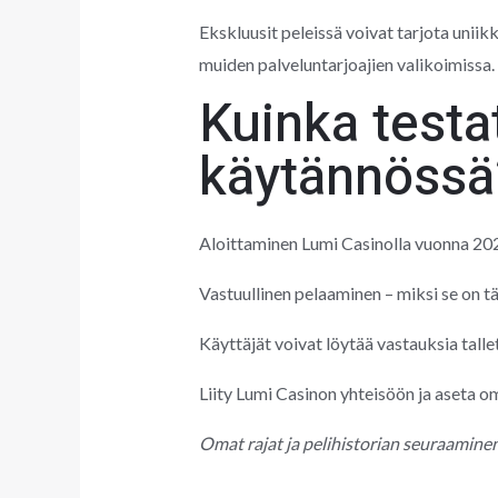
Ekskluusit peleissä voivat tarjota uniikki
muiden palveluntarjoajien valikoimissa.
Kuinka testa
käytännössä
Aloittaminen Lumi Casinolla vuonna 202
Vastuullinen pelaaminen – miksi se on t
Käyttäjät voivat löytää vastauksia tallet
Liity Lumi Casinon yhteisöön ja aseta o
Omat rajat ja pelihistorian seuraaminen