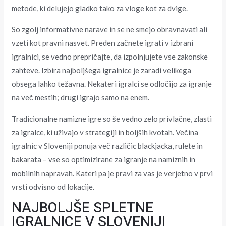
metode, ki delujejo gladko tako za vloge kot za dvige.
So zgolj informativne narave in se ne smejo obravnavati ali
vzeti kot pravni nasvet. Preden začnete igrati v izbrani
igralnici, se vedno prepričajte, da izpolnjujete vse zakonske
zahteve. Izbira najboljšega igralnice je zaradi velikega
obsega lahko težavna. Nekateri igralci se odločijo za igranje
na več mestih; drugi igrajo samo na enem.
Tradicionalne namizne igre so še vedno zelo privlačne, zlasti
za igralce, ki uživajo v strategiji in boljših kvotah. Večina
igralnic v Sloveniji ponuja več različic blackjacka, rulete in
bakarata – vse so optimizirane za igranje na namiznih in
mobilnih napravah. Kateri pa je pravi za vas je verjetno v prvi
vrsti odvisno od lokacije.
NAJBOLJŠE SPLETNE
IGRALNICE V SLOVENIJI