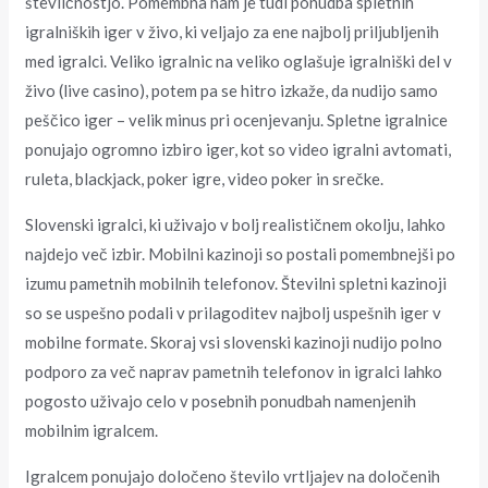
številčnostjo. Pomembna nam je tudi ponudba spletnih
igralniških iger v živo, ki veljajo za ene najbolj priljubljenih
med igralci. Veliko igralnic na veliko oglašuje igralniški del v
živo (live casino), potem pa se hitro izkaže, da nudijo samo
peščico iger – velik minus pri ocenjevanju. Spletne igralnice
ponujajo ogromno izbiro iger, kot so video igralni avtomati,
ruleta, blackjack, poker igre, video poker in srečke.
Slovenski igralci, ki uživajo v bolj realističnem okolju, lahko
najdejo več izbir. Mobilni kazinoji so postali pomembnejši po
izumu pametnih mobilnih telefonov. Številni spletni kazinoji
so se uspešno podali v prilagoditev najbolj uspešnih iger v
mobilne formate. Skoraj vsi slovenski kazinoji nudijo polno
podporo za več naprav pametnih telefonov in igralci lahko
pogosto uživajo celo v posebnih ponudbah namenjenih
mobilnim igralcem.
Igralcem ponujajo določeno število vrtljajev na določenih