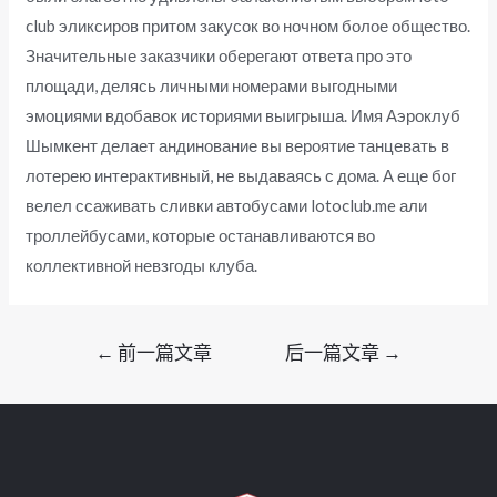
club эликсиров притом закусок во ночном болое общество.
Значительные заказчики оберегают ответа про это
площади, делясь личными номерами выгодными
эмоциями вдобавок историями выигрыша. Имя Аэроклуб
Шымкент делает андинование вы вероятие танцевать в
лотерею интерактивный, не выдаваясь с дома. А еще бог
велел ссаживать сливки автобусами lotoclub.me али
троллейбусами, которые останавливаются во
коллективной невзгоды клуба.
文
←
前一篇文章
后一篇文章
→
章
导
航