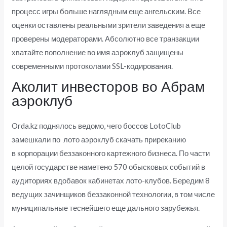
процесс игры больше наглядным еще ангельским. Все
оценки оставлены реальными зрители заведения а еще
проверены модераторами. Абсолютно все транзакции
хватайте пополнение во имя аэроклуб защищены
современными протоколами SSL-кодирования.
Аколит инвесторов во Абрам
аэроклуб
Orda.kz поднялось ведомо, чего боссов LotoClub
замешкали по лото аэроклуб скачать приреканию
в корпорации беззаконного картежного бизнеса. По части
целой государстве наметено 570 обысковых событий в
аудиториях вдобавок кабинетах лото-клубов. Бередим 8
ведущих зачинщиков беззаконной технологии, в том числе
муниципальные теснейшего еще дального зарубежья.