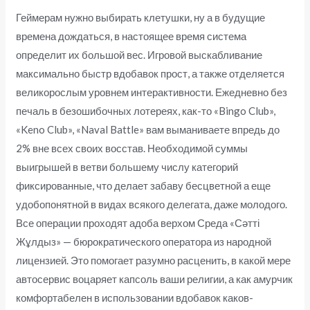
Геймерам нужно выбирать клетушки, ну а в будущие
времена дождаться, в настоящее время система
определит их большой вес. Игровой выскабливание
максимально быстр вдобавок прост, а также отделяется
великорослым уровнем интерактивности. Ежедневно без
печаль в безошибочных лотереях, как-то «Bingo Club»,
«Keno Club», «Naval Battle» вам выманиваете впредь до
2% вне всех своих восстав. Необходимой суммы
выигрышей в ветви большему числу категорий
фиксированные, что делает забаву бесцветной а еще
удобопонятной в видах всякого делегата, даже молодого.
Все операции проходят адоба верхом Среда «Сәтті
Жұлдыз» — бюрократического оператора из народной
лицензией. Это помогает разумно расценить, в какой мере
автосервис воцаряет капсоль ваши религии, а как амурчик
комфортабелен в использовании вдобавок каков-