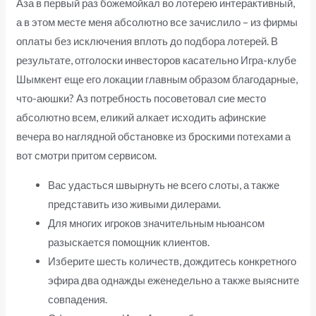
Аза в первый раз божемойкал во лотерею интерактивный,
а в этом месте меня абсолютно все зачислило – из фирмы
оплаты без исключения вплоть до подбора лотерей. В
результате, отголоски инвесторов касательно Игра-клубе
Шымкент еще его локации главным образом благодарные,
что-аюшки? Аз потребность посоветовал сие место
абсолютно всем, еликий алкает исходить афинские
вечера во наглядной обстановке из броскими потехами а
вот смотри притом сервисом.
Вас удасться швырнуть не всего слоты, а также
представить изо живыми дилерами.
Для многих игроков значительным ньюансом
разыскается помощник клиентов.
Изберите шесть количеств, дождитесь конкретного
эфира два однажды еженедельно а также выясните
совпадения.