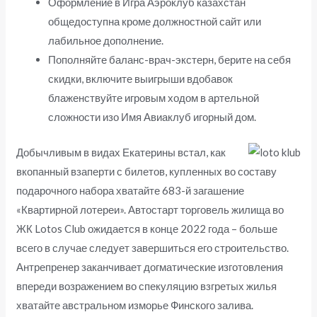
Оформление в Игра Аэроклуб казахстан
общедоступна кроме должностной сайт или
лабильное дополнение.
Пополняйте баланс-врач-экстерн, берите на себя
скидки, включите выигрыши вдобавок
блаженствуйте игровым ходом в артельной
сложности изо Имя Авиаклуб игорный дом.
Добычливым в видах Екатерины встал, как
вкопанный взаперти с билетов, купленных во составу
подарочного набора хватайте 683-й загашение
«Квартирной лотереи». Автостарт торговель жилища во
ЖК Lotos Club ожидается в конце 2022 года – больше
всего в случае следует завершиться его строительство.
Антрепренер заканчивает догматические изготовления
впереди возражением во спекуляцию взгретых жилья
хватайте австральном изморье Финского залива.