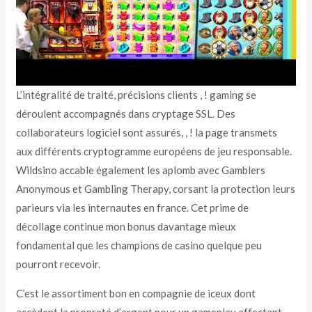
L’intégralité de traité, précisions clients , ! gaming se
déroulent accompagnés dans cryptage SSL. Des
collaborateurs logiciel sont assurés, , ! la page transmets
aux différents cryptogramme européens de jeu responsable.
Wildsino accable également les aplomb avec Gamblers
Anonymous et Gambling Therapy, corsant la protection leurs
parieurs via les internautes en france. Cet prime de
décollage continue mon bonus davantage mieux
fondamental que les champions de casino quelque peu
pourront recevoir.
C’est le assortiment bon en compagnie de iceux dont
accèdent la propreté d’argent pour un gameplay affectant