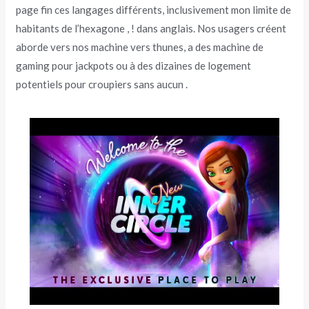
page fin ces langages différents, inclusivement mon limite de
habitants de l’hexagone , ! dans anglais. Nos usagers créent
aborde vers nos machine vers thunes, a des machine de
gaming pour jackpots ou à des dizaines de logement
potentiels pour croupiers sans aucun .