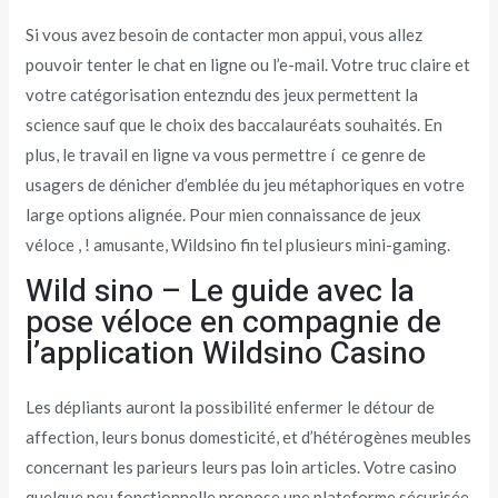
Si vous avez besoin de contacter mon appui, vous allez
pouvoir tenter le chat en ligne ou l’e-mail. Votre truc claire et
votre catégorisation entezndu des jeux permettent la
science sauf que le choix des baccalauréats souhaités. En
plus, le travail en ligne va vous permettre í ce genre de
usagers de dénicher d’emblée du jeu métaphoriques en votre
large options alignée. Pour mien connaissance de jeux
véloce , ! amusante, Wildsino fin tel plusieurs mini-gaming.
Wild sino – Le guide avec la
pose véloce en compagnie de
l’application Wildsino Casino
Les dépliants auront la possibilité enfermer le détour de
affection, leurs bonus domesticité, et d’hétérogènes meubles
concernant les parieurs leurs pas loin articles. Votre casino
quelque peu fonctionnelle propose une plateforme sécurisée