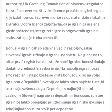
Authority, UK Gambling Commission ali slovenski regulator.
Na srečo preverimo številko licence, preučimo ugled organa,
ki je izdal licenco, in preverimo, če se operater dobre izkušnje
z igralci. Dobra licenca zagotavlja, da je igralnica urejena
glede poštenosti, integritete igre in odgovornih igralnih
praks, zato pa je treba preveriti.
Bonusi v igralnicah so eden največjih razlogov, zakaj
slovenski igralci uživajo v igranju na spletu. Ne glede na to,
ali se prvič registrirate ali ste že redni igralec, bonusi dodajo
dodatno vrednost in razburjenje. Na najboljseigralnice.si
smo razčlenili najpogostejše vrste bonusov, ki so na voljo
igralcem v Republiki Sloveniji, da lahko hitro najdete tiste, ki
ustrezajo vašemu slogu. Depozit je v najboljši spletni
casinoji v Sloveniji nagrajen z depozitnim bonusom. Spletne
igralnice lahko pomagajo pri izboljšanju igralniške izkušnje s
takojšnjimi bonusi za prvih pet depozitov.