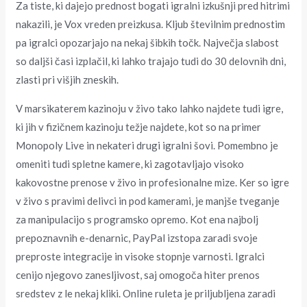
Za tiste, ki dajejo prednost bogati igralni izkušnji pred hitrimi
nakazili, je Vox vreden preizkusa. Kljub številnim prednostim
pa igralci opozarjajo na nekaj šibkih točk. Največja slabost
so daljši časi izplačil, ki lahko trajajo tudi do 30 delovnih dni,
zlasti pri višjih zneskih.
V marsikaterem kazinoju v živo tako lahko najdete tudi igre,
ki jih v fizičnem kazinoju težje najdete, kot so na primer
Monopoly Live in nekateri drugi igralni šovi. Pomembno je
omeniti tudi spletne kamere, ki zagotavljajo visoko
kakovostne prenose v živo in profesionalne mize. Ker so igre
v živo s pravimi delivci in pod kamerami, je manjše tveganje
za manipulacijo s programsko opremo. Kot ena najbolj
prepoznavnih e-denarnic, PayPal izstopa zaradi svoje
preproste integracije in visoke stopnje varnosti. Igralci
cenijo njegovo zanesljivost, saj omogoča hiter prenos
sredstev z le nekaj kliki. Online ruleta je priljubljena zaradi