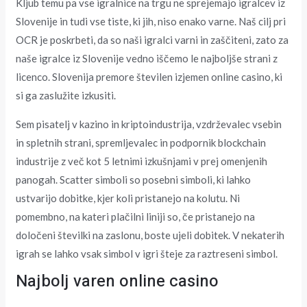
Kljub temu pa vse igralnice na trgu ne sprejemajo igralcev iz
Slovenije in tudi vse tiste, ki jih, niso enako varne. Naš cilj pri
OCR je poskrbeti, da so naši igralci varni in zaščiteni, zato za
naše igralce iz Slovenije vedno iščemo le najboljše strani z
licenco. Slovenija premore številen izjemen online casino, ki
si ga zaslužite izkusiti.
Sem pisatelj v kazino in kriptoindustrija, vzdrževalec vsebin
in spletnih strani, spremljevalec in podpornik blockchain
industrije z več kot 5 letnimi izkušnjami v prej omenjenih
panogah. Scatter simboli so posebni simboli, ki lahko
ustvarijo dobitke, kjer koli pristanejo na kolutu. Ni
pomembno, na kateri plačilni liniji so, če pristanejo na
določeni številki na zaslonu, boste ujeli dobitek. V nekaterih
igrah se lahko vsak simbol v igri šteje za raztreseni simbol.
Najbolj varen online casino