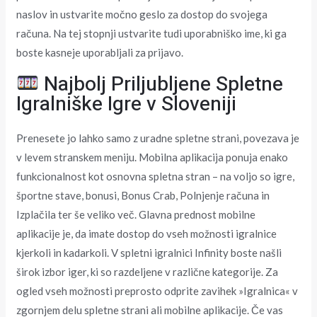
naslov in ustvarite močno geslo za dostop do svojega
računa. Na tej stopnji ustvarite tudi uporabniško ime, ki ga
boste kasneje uporabljali za prijavo.
Najbolj Priljubljene Spletne
Igralniške Igre v Sloveniji
Prenesete jo lahko samo z uradne spletne strani, povezava je
v levem stranskem meniju. Mobilna aplikacija ponuja enako
funkcionalnost kot osnovna spletna stran – na voljo so igre,
športne stave, bonusi, Bonus Crab, Polnjenje računa in
Izplačila ter še veliko več. Glavna prednost mobilne
aplikacije je, da imate dostop do vseh možnosti igralnice
kjerkoli in kadarkoli. V spletni igralnici Infinity boste našli
širok izbor iger, ki so razdeljene v različne kategorije. Za
ogled vseh možnosti preprosto odprite zavihek »Igralnica« v
zgornjem delu spletne strani ali mobilne aplikacije. Če vas