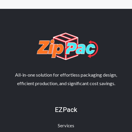
章
导
航
All-in-one solution for effortless packaging design,
efficient production, and significant cost savings.
EZPack
Services