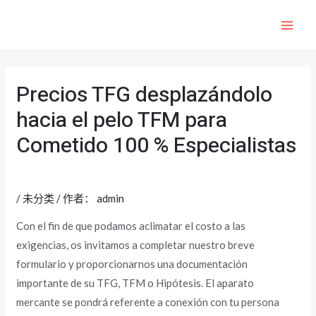
跳
至
MAI
内
ME
容
Precios TFG desplazándolo
hacia el pelo TFM para
Cometido 100 % Especialistas
/
未分类
/ 作者：
admin
Con el fin de que podamos aclimatar el costo a las
exigencias, os invitamos a completar nuestro breve
formulario y proporcionarnos una documentación
importante de su TFG, TFM o Hipótesis. El aparato
mercante se pondrá referente a conexión con tu persona