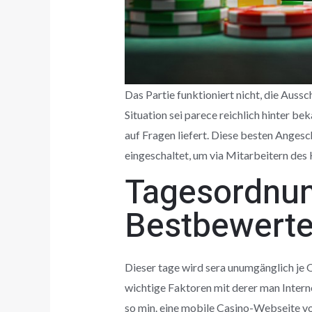
Das Partie funktioniert nicht, die Aussc
Situation sei parece reichlich hinter b
auf Fragen liefert. Diese besten Angesc
eingeschaltet, um via Mitarbeitern des 
Tagesordnung
Bestbewerte
Dieser tage wird sera unumgänglich je On
wichtige Faktoren mit derer man Interne
so min. eine mobile Casino-Webseite vor