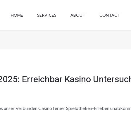
HOME
SERVICES
ABOUT
CONTACT
 2025: Erreichbar Kasino Unters
des unser Verbunden Casino ferner Spielotheken-Erleben unabkömm