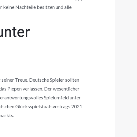
 keine Nachteile besitzen und alle
unter
einer Treue. Deutsche Spieler sollten
 das Piepen verlassen. Der wesentlicher
erantwortungsvolles Spielumfeld unter
eutschen Glücksspielstaatsvertrags 2021
markts.