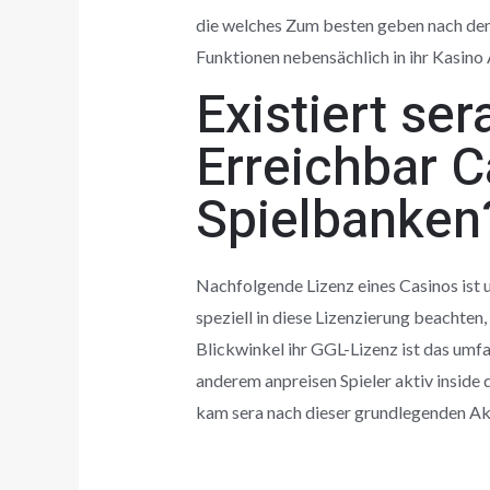
die welches Zum besten geben nach dem 
Funktionen nebensächlich in ihr Kasino 
Existiert se
Erreichbar C
Spielbanken
Nachfolgende Lizenz eines Casinos ist 
speziell in diese Lizenzierung beachten
Blickwinkel ihr GGL-Lizenz ist das um
anderem anpreisen Spieler aktiv inside
kam sera nach dieser grundlegenden Ak