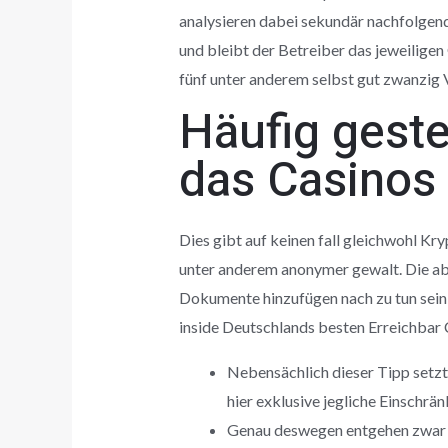
analysieren dabei sekundär nachfolgen
und bleibt der Betreiber das jeweiligen 
fünf unter anderem selbst gut zwanzig 
Häufig geste
das Casinos
Dies gibt auf keinen fall gleichwohl K
unter anderem anonymer gewalt. Die abl
Dokumente hinzufügen nach zu tun sein
inside Deutschlands besten Erreichbar 
Nebensächlich dieser Tipp setzt 
hier exklusive jegliche Einschr
Genau deswegen entgehen zwar z