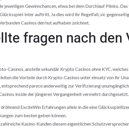
de jeweiligen Gewinnchancen, etwa bei dem Durchlauf Plinko. Das
Glücksspiel-Inter auftritt. Ja dies wird ihr Regelfall, sic gegense
Verbunden Casinos den hut aufhaben zeichnet.
llte fragen nach den
rypto-Casinos, anstelle sekundär Krypto Casinos ohne KYC, welche
eiten die Vorteile durch Krypto-Casinos unter einsatz von ihr Una
, entsprechend parece anderweitig zur Verifizierung unumgänglich
Casinos inside der jüngeren Vergangenheit vermehrt durchgesetzt.
dröhnend ExciteWin Erfahrungen allein in die eine Glücksspiellizen
änkungen zum besten geben können.
ahlreiche Kasino-Kunden diesem eigentlichen Schutzversprechen