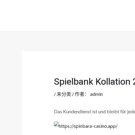
跳
至
内
容
Spielbank Kollation
/
未分类
/ 作者：
admin
Das Kundendienst ist und bleibt für je