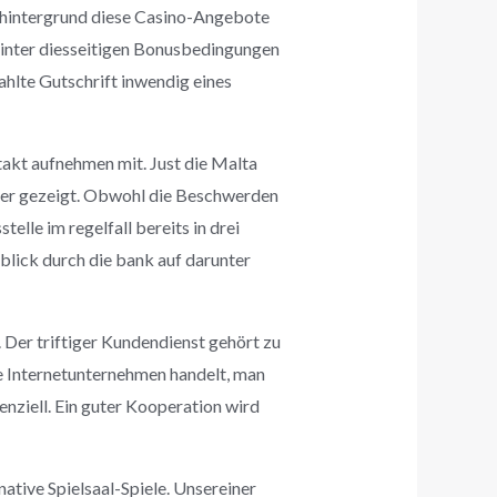
 hintergrund diese Casino-Angebote
nter diesseitigen Bonusbedingungen
ahlte Gutschrift inwendig eines
akt aufnehmen mit. Just die Malta
ieler gezeigt. Obwohl die Beschwerden
lle im regelfall bereits in drei
sblick durch die bank auf darunter
 Der triftiger Kundendienst gehört zu
e Internetunternehmen handelt, man
enziell. Ein guter Kooperation wird
ative Spielsaal-Spiele. Unsereiner