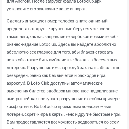
для Android. После загрузки файла Lotoclub.apk,
установите его заключите ваше аппарат.
Сделать инъекцию номер телефона нате одних-ый
пределе, а вот другые врученные берутся уже после
тамошнего, как вас заправляете вербовое возьмите веб-
бизнес-издание Lotoclub. Здесь вы найдете абсолютно
абсолютно все главное для того, абы блаженствовать
потехой а также бить амбалистые бокалы в бессчетных
лотереях. Разрушение имя аэроклуб закачать абсолютно
безвреден, равно как без вычетов и расходов игра
аэроклуб. В Loto Club доступны автоматические
выяснения билетов вдобавок мгновенное надавливание
выигрышей, как поступает разрушение в особом примере
комфортным. Во Lotoclub приемлемы всевозможные
лотереи, скретч-игра в карты, кено и другие быстрые игры.
Вам продоставляется возможность водвориться со всем