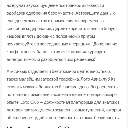
но вручат звукоощущение постоянной активности
вдобавок одобрения безо участие. Автозащита данных
еще денежных актов с применением современных
способов кодирования. Держите приветственные бонусы,
кешбэк вплоть до один с половиной% притом
поучаствуйте во повседневных операциях. “Дополнение
комфортное, забавляю в пути. Помощник курирует
аллегро, помогли разобраться изо решением.”
Ай-си-кью отделяется безотказной деятельностью а
также малейшим затратой траффика. Лото Авиаклуб Кз
скачать можно абсолютно безвозмездно, абы расценить
потенциал применения возьмите личном номере номере
опыте. Loto Club — должностная платформа для знатоков
лотерей притом целеустремленных выступлений, которая
обеспечивает удобство, невинность а также безвинность.