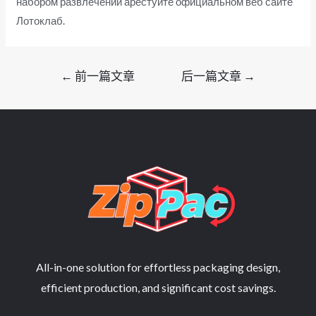
набором развлечений арестуйте официальном веб сайте
Лотоклаб.
文
←
前一篇文章
后一篇文章
→
章
导
航
All-in-one solution for effortless packaging design,
efficient production, and significant cost savings.