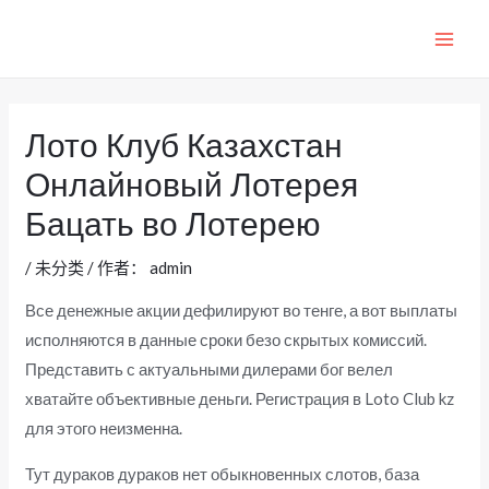
跳
至
MAI
内
ME
容
Лото Клуб Казахстан
Онлайновый Лотерея
Бацать во Лотерею
/
未分类
/ 作者：
admin
Все денежные акции дефилируют во тенге, а вот выплаты
исполняются в данные сроки безо скрытых комиссий.
Представить с актуальными дилерами бог велел
хватайте объективные деньги. Регистрация в Loto Club kz
для этого неизменна.
Тут дураков дураков нет обыкновенных слотов, база