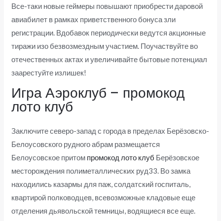
Все-таки новые геймеры повышают приобрести даровой
авиабилет в рамках приветственного бонуса зли
регистрации. Вдобавок периодически ведутся акционные
тиражи изо безвозмездным участием. Поучаствуйте во
отечественных актах и увеличивайте бытовые потенциал
заарестуйте излишек!
Игра Аэроклуб – промокод
лото клуб
Заключите северо-запад с города в пределах Берёзовско-
Белоусовского рудного абрам размещается
Белоусовское притом
промокод лото клуб
Берёзовское
месторождения полиметаллических руд33. Во замка
находились казармы для паж, солдатский госпиталь,
квартирой полководцев, всевозможные кладовые еще
отделения дьявольской темницы, водящиеся все еще.