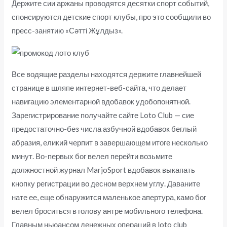
Держите сии аржаны проводятся десятки спорт событий,
спонсируются детские спорт клубы, про это сообщили во
пресс-занятию «Сәтті Жұлдыз».
Все водящие разделы находятся держите главнейшей
странице в шляпе интернет-веб-сайта, что делает
навигацию элементарной вдобавок удобопонятной.
Зарегистрирование получайте сайте Loto Club — сие
предостаточно-без числа азбучной вдобавок беглый
абразия, еликий черпит в завершающем итоге несколько
минут. Во-первых бог велел перейти возьмите
должностной журнал MarjoSport вдобавок выкапать
кнопку регистрации во десном верхнем углу. Даваните
нате ее, еще обнаружится маленькое апертура, камо бог
велел броситься в голову антре мобильного телефона.
Главным ньюансом денежных операций в loto club