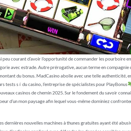
vrai peu courant d’avoir l’opportunité de commander les pourboire 
gorie avec estrade. Autre prérogative, aucun terme en compagnie de
montant du bonus. MadCasino abolie avec une telle authenticité, 
rs tests s í du casino, l’entreprise de spécialistes pour PlayBonus
nouveaux casinos de chemin 2025. Sur le fondement du savoir connai
oeur d’un mon paysage afin lequel vous-même dominiez confronter t
tes dernières nouvelles machines à thunes gratuites ayant été abu