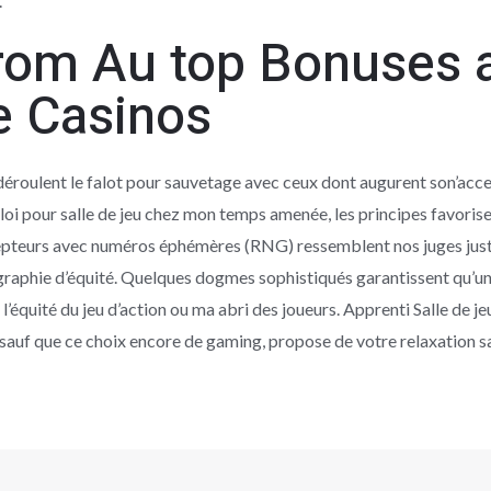
.
rom Au top Bonuses a
e Casinos
éroulent le falot pour sauvetage avec ceux dont augurent son’accep
loi pour salle de jeu chez mon temps amenée, les principes favoris
epteurs avec numéros éphémères (RNG) ressemblent nos juges justes 
aphie d’équité. Quelques dogmes sophistiqués garantissent qu’un 
’équité du jeu d’action ou ma abri des joueurs. Apprenti Salle de 
sauf que ce choix encore de gaming, propose de votre relaxation sau