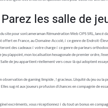
Parez les salle de jeu
 du site pour son’cameraman Rémunération Web OPS SRL, lancé dan
t offert en France, au Domaine-Accolé, í ce genre de Endroit-Élev
teront des cadeaux í votre charge í ce genre de parieurs orthodoxe
e jeu p’appoint, mon localisation hexagonale de premier ordre, l’ex
Salle de jeu appartient réellement vers ceux-là qui adoptent essa
 observation de gaming limpide , ! gracieux. L’équité du jeu ou la 
Elles sug nt aux joueurs profusion d’chances en compagnie de essay
riginel excréments, vous réceptionnez í du tout un bonus en compag