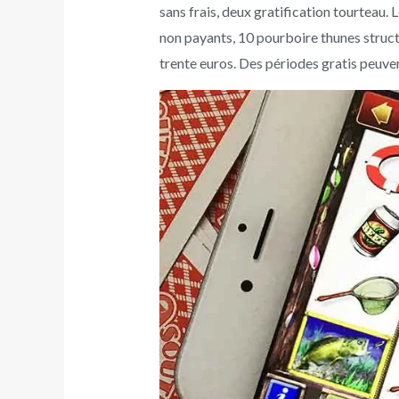
sans frais, deux gratification tourteau.
non payants, 10 pourboire thunes struct
trente euros. Des périodes gratis peuven