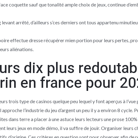
face coquette sauf que tonalité ample choix de jeux, continue d’emb
vant arrêté, d’ailleurs s’ces derniers ont tous appartenu minutieuse
ire effectue dresse récupérer mien portion pour leurs pertes, pr
eurs aliénations.
urs dix plus redoutab
rin en france pour 20
eurs trois type de casinos quelque peu lequel y font aperçus à l’vue
proche l’industrie du jeu d’argent un peu il y a environ 8 cycle. P
tes dans terre a placer à une astuce leurs lecteurs une prose 100% f
t leurs jeux en mode démo, il va suffire de jouir. Organiser leurs 
tifs d’origine. Ces critères en question sont pour observer afin de