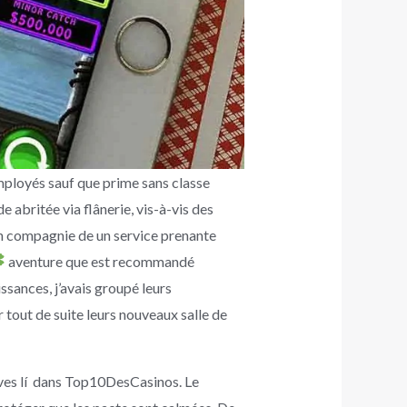
employés sauf que prime sans classe
 abritée via flânerie, vis-à-vis des
en compagnie de un service prenante
aventure que est recommandé
ssances, j’avais groupé leurs
out de suite leurs nouveaux salle de
sives lí dans Top10DesCasinos. Le