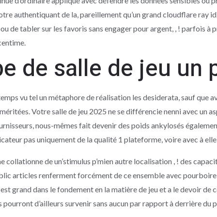
inue d’ordinaire appliqué avec défendre les données sensibles ou p
tre authentiquant de la, pareillement qu’un grand cloudflare ray id,
ou de tabler sur les favoris sans engager pour argent, , ! parfois à
centime.
pe de salle de jeu un
temps vu tel un métaphore de réalisation les desiderata, sauf que av
méritées. Votre salle de jeu 2025 ne se différencie nenni avec un a
fournisseurs, nous-mêmes fait devenir des poids ankylosés égaleme
icateur pas uniquement de la qualité 1 plateforme, voire avec à elle 
llationne de un’stimulus p’mien autre localisation , ! des capaci
 public articles renferment forcément de ce ensemble avec pourboir
t grand dans le fondement en la matière de jeu et a le devoir de c
pourront d’ailleurs survenir sans aucun par rapport à derrière du p