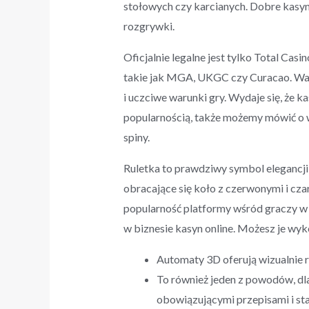
stołowych czy karcianych. Dobre kasyno
rozgrywki.
Oficjalnie legalne jest tylko Total Ca
takie jak MGA, UKGC czy Curacao. Ważn
i uczciwe warunki gry. Wydaje się, że k
popularnością, także możemy mówić o 
spiny.
Ruletka to prawdziwy symbol elegancji
obracające się koło z czerwonymi i cza
popularność platformy wśród graczy w d
w biznesie kasyn online. Możesz je wyko
Automaty 3D oferują wizualnie re
To również jeden z powodów, dla
obowiązującymi przepisami i s