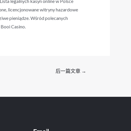
Lista legalnych kasyn online w Polsce
zone, licencjonowane witryny hazardowe
dziwe pieniądze. Wśród polecanych
 Booi Casino.
后一篇文章
→