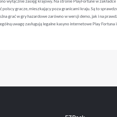
ono wyłącznie zasięg krajowy. Na stronie PlayFortune w zakładce 
ć polscy gracze, mieszkający poza granicami kraju. Są to sprawd
ożna grać w gry hazardowe zarówno w wersji demo, jak i na praw
zególną uwagę zasługują legalne kasyno internetowe Play Fortuna i