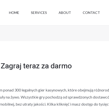
HOME
SERVICES
ABOUT
CONTACT
 Zagraj teraz za darmo
m ponad 300 legalnych gier kasynowych, które obejmują różnorod
 tytuły na żywo. Wszystkie gry pochodzą od sprawdzonych dostawc
 mobilnej, bez utraty jakości. Kilka kliknięć i masz dostęp do tysi