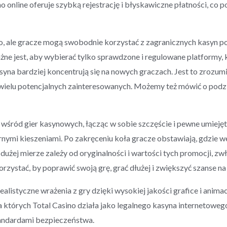
 online oferuje szybką rejestrację i błyskawiczne płatności, co p
sino, ale gracze mogą swobodnie korzystać z zagranicznych kasyn 
e jest, aby wybierać tylko sprawdzone i regulowane platformy,
asyna bardziej koncentrują się na nowych graczach. Jest to zrozum
wielu potencjalnych zainteresowanych. Możemy też mówić o podzi
 wśród gier kasynowych, łącząc w sobie szczęście i pewne umiejęt
rnymi kieszeniami. Po zakręceniu koła gracze obstawiają, gdzie we
użej mierze zależy od oryginalności i wartości tych promocji, zw
rzystać, by poprawić swoją grę, grać dłużej i zwiększyć szanse n
alistyczne wrażenia z gry dzięki wysokiej jakości grafice i anima
 których Total Casino działa jako legalnego kasyna internetowego
tandardami bezpieczeństwa.