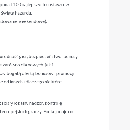
d ponad 100 najlepszych dostawców.
 świata hazardu.
oładowanie weekendowe).
żnorodność gier, bezpieczeństwo, bonusy
e zarówno dla nowych, jak i
czy bogatą ofertą bonusów i promocji,
e od innych i dlaczego niektóre
ścisły lokalny nadzór, kontrolę
 europejskich graczy. Funkcjonuje on