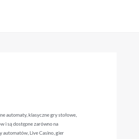
ne automaty, klasyczne gry stołowe,
ów i są dostępne zarówno na
ęcy automatów, Live Casino, gier