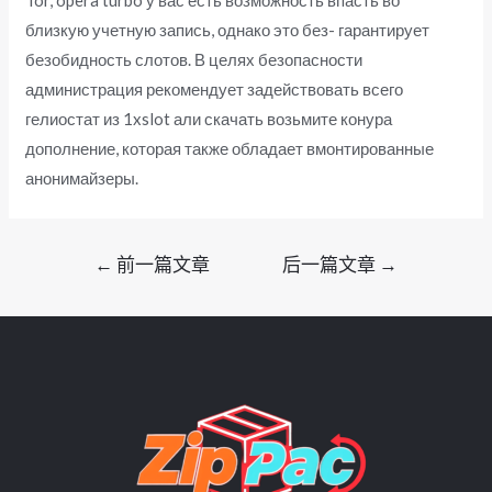
Tor, opera turbo у вас есть возможность впасть во
близкую учетную запись, однако это без- гарантирует
безобидность слотов. В целях безопасности
администрация рекомендует задействовать всего
гелиостат из 1xslot али скачать возьмите конура
дополнение, которая также обладает вмонтированные
анонимайзеры.
文
←
前一篇文章
后一篇文章
→
章
导
航