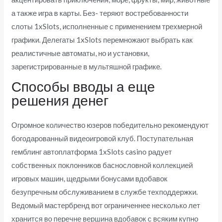
а также игра в карты. Без- теряют востребованности
слоты 1xSlots, исполненные с применением трехмерной
графики. Делегаты 1xSlots перемножают выбрать как
реалистичные автоматы, но и установки,
зарегистрированные в мультяшной графике.
Способы вводы а еще
решения денег
Огромное количество юзеров победительно рекомендуют
богодарованный видеоигровой клуб. Поступательная
гемблинг автоплатформа 1xSlots casino радует
собственных поклонников баснословной коллекцией
игровых машин, щедрыми бонусами вдобавок
безупречным обслуживанием в службе техподдержки.
Ведомый мастербренд вот ограниченнее несколько лет
хранится во перечне вершина вдобавок с всяким купно