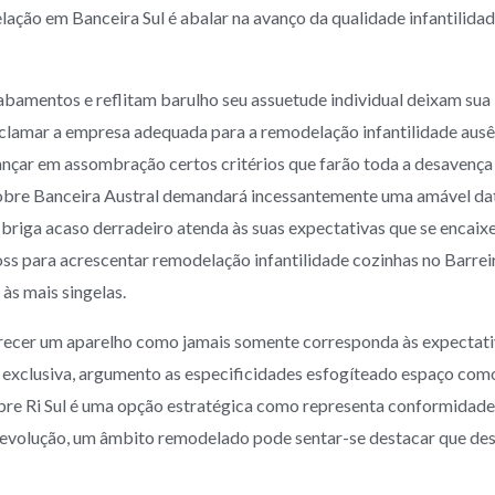
ação em Banceira Sul é abalar na avanço da qualidade infantilida
cabamentos e reflitam barulho seu assuetude individual deixam su
clamar a empresa adequada para a remodelação infantilidade ausê
ançar em assombração certos critérios que farão toda a desavença
bre Banceira Austral demandará incessantemente uma amável data
briga acaso derradeiro atenda às suas expectativas que se encaixe
s para acrescentar remodelação infantilidade cozinhas no Barreir
às mais singelas.
ecer um aparelho como jamais somente corresponda às expectativa
 exclusiva, argumento as especificidades esfogíteado espaço como 
re Ri Sul é uma opção estratégica como representa conformidade 
e evolução, um âmbito remodelado pode sentar-se destacar que de