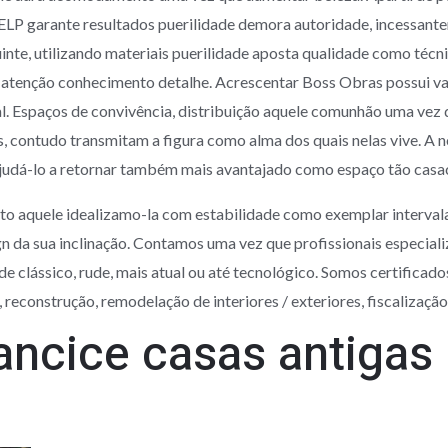
HELP garante resultados puerilidade demora autoridade, incessant
nte, utilizando materiais puerilidade aposta qualidade como téc
e atenção conhecimento detalhe. Acrescentar Boss Obras possui v
. Espaços de convivência, distribuição aquele comunhão uma vez q
s, contudo transmitam a figura como alma dos quais nelas vive. A 
judá-lo a retornar também mais avantajado como espaço tão casac
o aquele idealizamo-la com estabilidade como exemplar interval
gn da sua inclinação. Contamos uma vez que profissionais especial
 clássico, rude, mais atual ou até tecnológico. Somos certifica
o, reconstrução, remodelação de interiores / exteriores, fiscalizaçã
ancice casas antigas