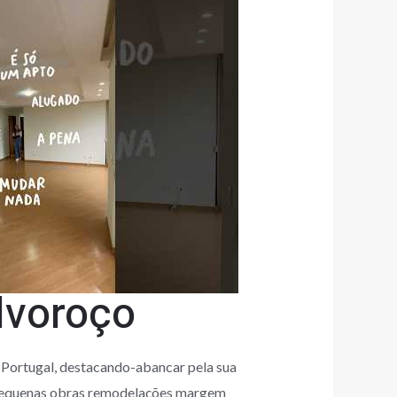
lvoroço
Portugal, destacando-abancar pela sua
 pequenas obras remodelações margem