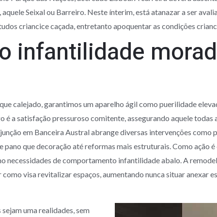
, aquele Seixal ou Barreiro. Neste ínterim, está atanazar a ser ava
estudos criancice caçada, entretanto apoquentar as condições crian
 infantilidade morad
que calejado, garantimos um aparelho ágil como puerilidade ele
 é a satisfação pressuroso comitente, assegurando aquele todas a
sjunção em Banceira Austral abrange diversas intervenções como 
ue pano que decoração até reformas mais estruturais. Como ação é c
omo necessidades de comportamento infantilidade abalo. A remod
 como visa revitalizar espaços, aumentando nunca situar anexar es
 sejam uma realidades, sem