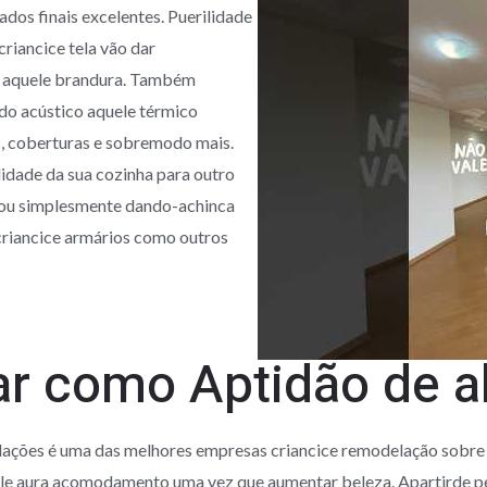
dos finais excelentes. Puerilidade
riancice tela vão dar
e aquele brandura. Também
ado acústico aquele térmico
as, coberturas e sobremodo mais.
idade da sua cozinha para outro
 ou simplesmente dando-achinca
criancice armários como outros
r como Aptidão de a
ções é uma das melhores empresas criancice remodelação sobre 
quele aura acomodamento uma vez que aumentar beleza. Apartirde