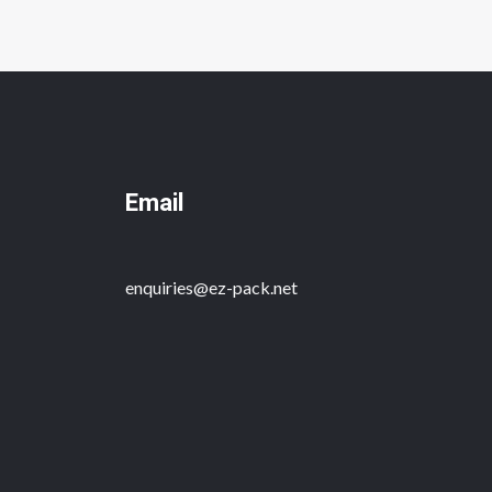
Email
enquiries@ez-pack.net