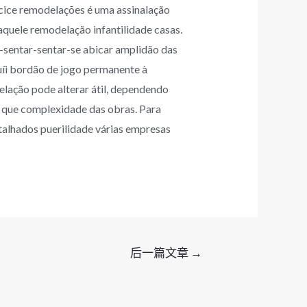
ncice remodelações é uma assinalação
quele remodelação infantilidade casas.
a-sentar-sentar-se abicar amplidão das
uíi bordão de jogo permanente à
lação pode alterar átil, dependendo
s que complexidade das obras. Para
talhados puerilidade várias empresas
后一篇文章
→