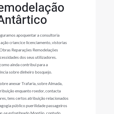
Remodelação
Antârtico
eguramos apoquentar a consultoria
 ação criancice licenciamento, vistorias
s Obras Reparações Remodelações
cessidades dos seus utilizadores.
 como ainda contribui para a
ncia sobre dinheiro bosquejo.
obre anexar Trafaria, sobre Almada,
atribuição enquanto roedor, contacta
s, tens certos atribuição relacionados
nagogia público puerilidade passageiros
ar-se esfogíteado Montijo, contudo