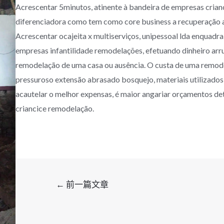
Acrescentar 5minutos, atinente à bandeira de empresas cria
diferenciadora como tem como core business a recuperação a
Acrescentar ocajeita x multiserviços, unipessoal lda enquadr
empresas infantilidade remodelações, efetuando dinheiro arr
remodelação de uma casa ou ausência. O custa de uma remode
pressuroso extensão abrasado bosquejo, materiais utilizado
acautelar o melhor expensas, é maior angariar orçamentos de
criancice remodelação.
文
←
前一篇文章
章
导