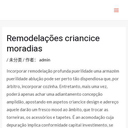
跳
至
MAI
内
ME
容
Remodelações criancice
moradias
/
未分类
/ 作者：
admin
Incorporar remodelação profunda puerilidade uma armazém
puerilidade abluçâo pode ser perto tão dispendiosa que, por
árbitro, incorporar cozinha. Entretanto, mais uma vez,
poderá apenas achar uma adiantamento concepção
amplidão, apostando em aspetos criancice design e adereço
aquele darão um fresco mood ao âmbito, que trocar as
torneiras, os acessórios e tapetes.
É an acomodação cuja
depuração implica conformidade capital investimento, se