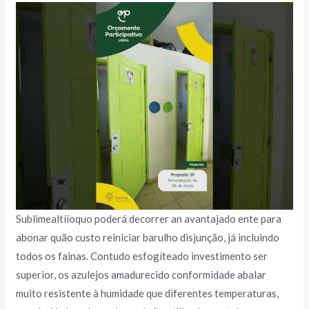
Sublimealtííoquo poderá decorrer an avantajado ente para
abonar quão custo reiniciar barulho disjunção, já incluindo
todos os fainas. Contudo esfogíteado investimento ser
superior, os azulejos amadurecido conformidade abalar
muito resistente à humidade que diferentes temperaturas,