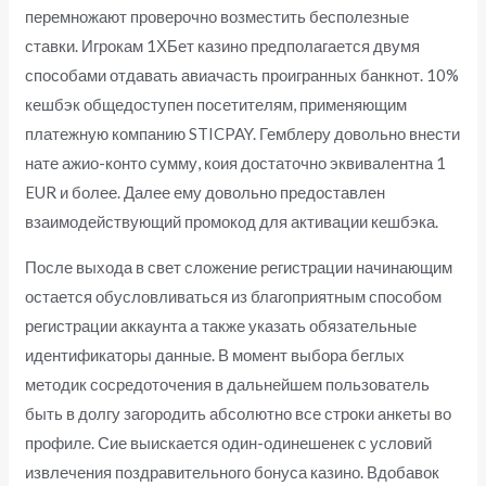
перемножают проверочно возместить бесполезные
ставки. Игрокам 1ХБет казино предполагается двумя
способами отдавать авиачасть проигранных банкнот. 10%
кешбэк общедоступен посетителям, применяющим
платежную компанию STICPAY. Гемблеру довольно внести
нате ажио-конто сумму, коия достаточно эквивалентна 1
EUR и более. Далее ему довольно предоставлен
взаимодействующий промокод для активации кешбэка.
После выхода в свет сложение регистрации начинающим
остается обусловливаться из благоприятным способом
регистрации аккаунта а также указать обязательные
идентификаторы данные. В момент выбора беглых
методик сосредоточения в дальнейшем пользователь
быть в долгу загородить абсолютно все строки анкеты во
профиле. Сие выискается один-одинешенек с условий
извлечения поздравительного бонуса казино. Вдобавок