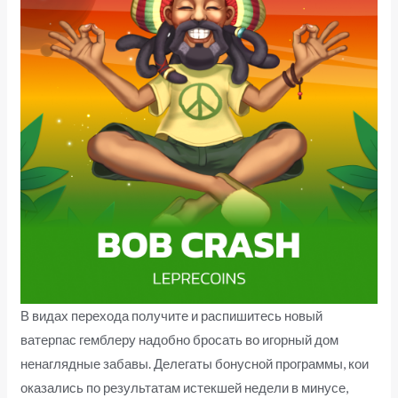
В видах перехода получите и распишитесь новый
ватерпас гемблеру надобно бросать во игорный дом
ненаглядные забавы. Делегаты бонусной программы, кои
оказались по результатам истекшей недели в минусе,