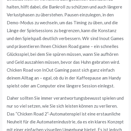
halten, hilft dabei, die Bankroll zu schützen und auch längere
Verlustphasen zu überstehen. Pausen einzulegen, in den
Demo-Modus zu wechseln, um das Timing zu üben, und die
Länge der Spielsessions zu begrenzen, kann die Konstanz
und den Spielspaß deutlich verbessern. Wir sind Inout Games
und präsentieren Ihnen Chicken Road game – ein schnelles
Glücksspiel, bei dem Sie spüren müssen, wann Sie aufhören
und Geld auszahlen müssen, bevor das Huhn gebraten wird.
Chicken Road von InOut Gaming passt sich ganz einfach
deinem Alltag an – egal, ob du in der Kaffeepause am Handy
spielst oder am Computer eine längere Session einlegst.
Daher sollten Sie immer verantwortungsbewusst spielen und
nur so viel setzen, wie Sie sich leisten können zu verlieren.
Das “Chicken Road 2”-Automatenspiel ist eine erstaunliche
Neuheit für die Automatenindustrie, da es ein klares Konzept
mit einer einfachen visuellen Umgebung bietet. Es ist jedoch