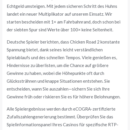
Echtgeld umsteigen. Mit jedem sicheren Schritt des Huhns
landet ein neuer Multiplikator auf unserem Einsatz. Wir
starten bescheiden mit 1× am Fahrbahnrand, doch schon bei
der siebten Spur sind Werte über 100× keine Seltenheit.
Deutsche Spieler berichten, dass Chicken Road 2 konstante
Spannung bietet, dank seines leicht verständlichen
Spielablaufs und des schnellen Tempos. Viele genießen es,
Hindernisse zu überlisten, um die Chance auf größere
Gewinne zu haben, wobei die Höhepunkte oft durch
Glückssträhnen und knappe Situationen entstehen. Sie
entscheiden, wann Sie auszahlen—sichern Sie sich Ihre
Gewinne früh oder riskieren Sie es für höhere Belohnungen.
Alle Spielergebnisse werden durch eCOGRA-zertifizierte
Zufallszahlengenerierung bestimmt. Überprüfen Sie das
Spielinformationspanel Ihres Casinos für spezifische RTP-