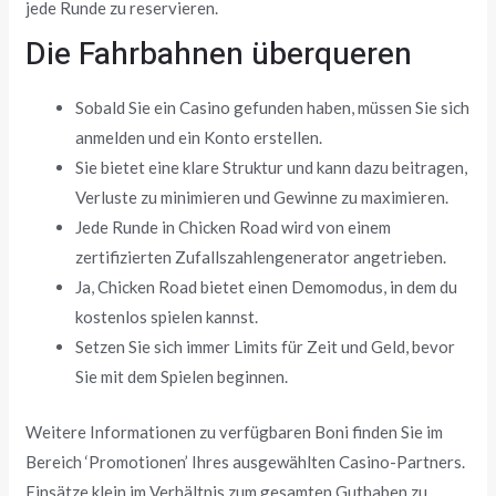
jede Runde zu reservieren.
Die Fahrbahnen überqueren
Sobald Sie ein Casino gefunden haben, müssen Sie sich
anmelden und ein Konto erstellen.
Sie bietet eine klare Struktur und kann dazu beitragen,
Verluste zu minimieren und Gewinne zu maximieren.
Jede Runde in Chicken Road wird von einem
zertifizierten Zufallszahlengenerator angetrieben.
Ja, Chicken Road bietet einen Demomodus, in dem du
kostenlos spielen kannst.
Setzen Sie sich immer Limits für Zeit und Geld, bevor
Sie mit dem Spielen beginnen.
Weitere Informationen zu verfügbaren Boni finden Sie im
Bereich ‘Promotionen’ Ihres ausgewählten Casino-Partners.
Einsätze klein im Verhältnis zum gesamten Guthaben zu