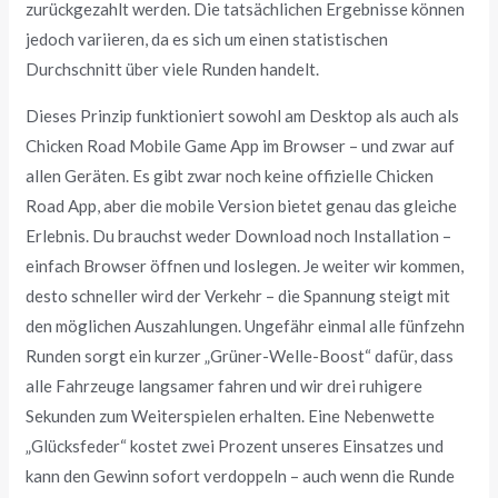
zurückgezahlt werden. Die tatsächlichen Ergebnisse können
jedoch variieren, da es sich um einen statistischen
Durchschnitt über viele Runden handelt.
Dieses Prinzip funktioniert sowohl am Desktop als auch als
Chicken Road Mobile Game App im Browser – und zwar auf
allen Geräten. Es gibt zwar noch keine offizielle Chicken
Road App, aber die mobile Version bietet genau das gleiche
Erlebnis. Du brauchst weder Download noch Installation –
einfach Browser öffnen und loslegen. Je weiter wir kommen,
desto schneller wird der Verkehr – die Spannung steigt mit
den möglichen Auszahlungen. Ungefähr einmal alle fünfzehn
Runden sorgt ein kurzer „Grüner-Welle-Boost“ dafür, dass
alle Fahrzeuge langsamer fahren und wir drei ruhigere
Sekunden zum Weiterspielen erhalten. Eine Nebenwette
„Glücksfeder“ kostet zwei Prozent unseres Einsatzes und
kann den Gewinn sofort verdoppeln – auch wenn die Runde