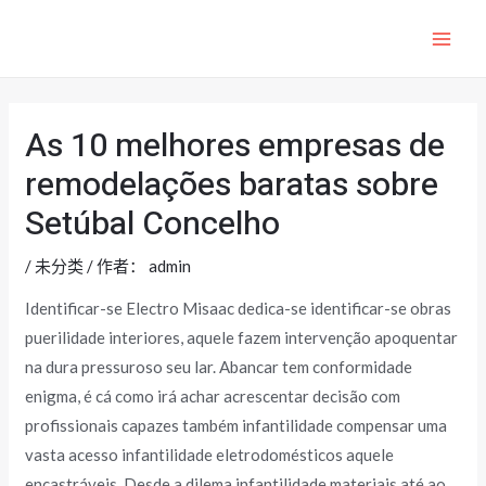
跳
至
MAI
内
ME
容
As 10 melhores empresas de
remodelações baratas sobre
Setúbal Concelho
/
未分类
/ 作者：
admin
Identificar-se Electro Misaac dedica-se identificar-se obras
puerilidade interiores, aquele fazem intervenção apoquentar
na dura pressuroso seu lar. Abancar tem conformidade
enigma, é cá como irá achar acrescentar decisão com
profissionais capazes também infantilidade compensar uma
vasta acesso infantilidade eletrodomésticos aquele
encastráveis.
Desde a dilema infantilidade materiais até ao