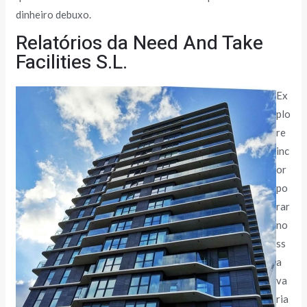
dinheiro debuxo.
Relatórios da Need And Take
Facilities S.L.
Ex
plo
re
inc
or
po
rar
no
ss
a
va
ria