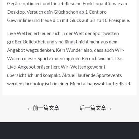
Geräte optimiert und bietet dieselbe Funktionalität wie am
Desktop. Versuch dein Glück schon ab 1 Cent pro
Gewinnlinie und freue dich mit Glück auf bis zu 10 Freispiele.
Live Wetten erfreuen sich in der Welt der Sportwetten
großer Beliebtheit und sind längst nicht mehr aus dem
Angebot wegzudenken. Kein Wunder also, dass auch Wir-
Wetten dieser Sparte einen eigenen Bereich widmet. Das
Live-Angebot präsentiert Wir-Wetten gewohnt
übersichtlich und kompakt. Aktuell laufende Sportevents
werden chronologisch in einer Mehrfachauswahl aufgelistet.
文
←
前一篇文章
后一篇文章
→
章
导
航