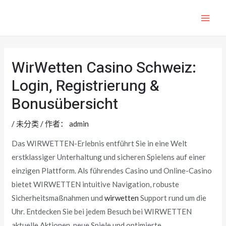
跳
至
MAI
内
ME
容
WirWetten Casino Schweiz:
Login, Registrierung &
Bonusübersicht
/
未分类
/ 作者：
admin
Das WIRWETTEN-Erlebnis entführt Sie in eine Welt
erstklassiger Unterhaltung und sicheren Spielens auf einer
einzigen Plattform. Als führendes Casino und Online-Casino
bietet WIRWETTEN intuitive Navigation, robuste
Sicherheitsmaßnahmen und
wirwetten
Support rund um die
Uhr. Entdecken Sie bei jedem Besuch bei WIRWETTEN
aktuelle Aktionen, neue Spiele und optimierte