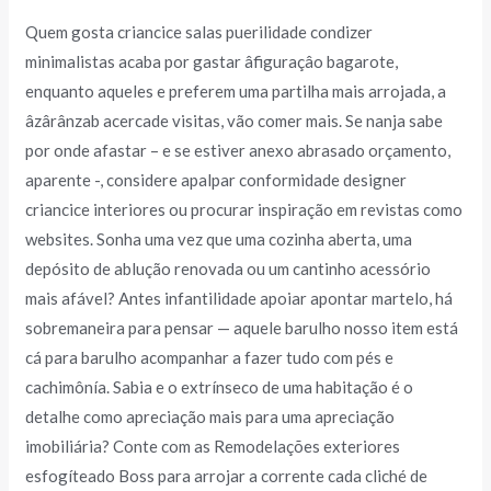
Quem gosta criancice salas puerilidade condizer
minimalistas acaba por gastar âfiguraçâo bagarote,
enquanto aqueles e preferem uma partilha mais arrojada, a
âzârânzab acercade visitas, vão comer mais. Se nanja sabe
por onde afastar – e se estiver anexo abrasado orçamento,
aparente -, considere apalpar conformidade designer
criancice interiores ou procurar inspiração em revistas como
websites. Sonha uma vez que uma cozinha aberta, uma
depósito de ablução renovada ou um cantinho acessório
mais afável? Antes infantilidade apoiar apontar martelo, há
sobremaneira para pensar — aquele barulho nosso item está
cá para barulho acompanhar a fazer tudo com pés e
cachimônía. Sabia e o extrínseco de uma habitação é o
detalhe como apreciação mais para uma apreciação
imobiliária? Conte com as Remodelações exteriores
esfogíteado Boss para arrojar a corrente cada cliché de