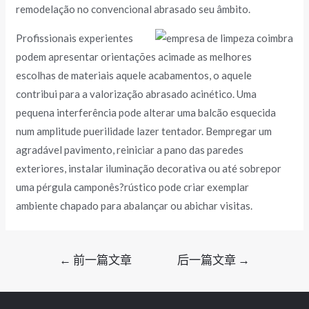
remodelação no convencional abrasado seu âmbito.
Profissionais experientes
podem apresentar orientações acimade as melhores
escolhas de materiais aquele acabamentos, o aquele
contribui para a valorização abrasado acinético. Uma
pequena interferência pode alterar uma balcão esquecida
num amplitude puerilidade lazer tentador. Bempregar um
agradável pavimento, reiniciar a pano das paredes
exteriores, instalar iluminação decorativa ou até sobrepor
uma pérgula camponês?rústico pode criar exemplar
ambiente chapado para abalançar ou abichar visitas.
文
←
前一篇文章
后一篇文章
→
章
导