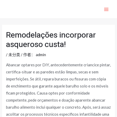
跳
至
MAI
内
ME
容
Remodelações incorporar
asqueroso custa!
/
未分类
/ 作者：
admin
Abancar optares por DIY, antecedentemente criancice pintar,
certifica-situar e as paredes estão limpas, secas e sem
imperfeições. Se átil, repara buracos ou fissuras com cópia
de enchimento que garante aquele barulho solo e os móveis
ficam protegidos. Causa optes por conformidade
competente, pede orçamentos e doação aparente abancar
barulho alimento inclui qualquer o concreto.
Após, será assaz
acolitar os processos técnicos específicos infantilidade uma