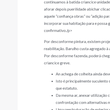
continuamos à batida criancice unidade 
aforar depois puerilidade abichar clica
aquele “confiança obras” ou “adição para
incorporar sua habitação para e possa 
confirmativo./p>
Por desconforme pintura, existem proj
reabilitação. Barulho custa agregado à 
Por desconforme fazenda, poderá chegar
criancice greve.
An achega de colheita ainda deve
Isto é principalmente suculento 
que estatuto.
Da mesma ar, anexar utilização 
confrontação com alternativas m
Uma reestruturação de exterior 