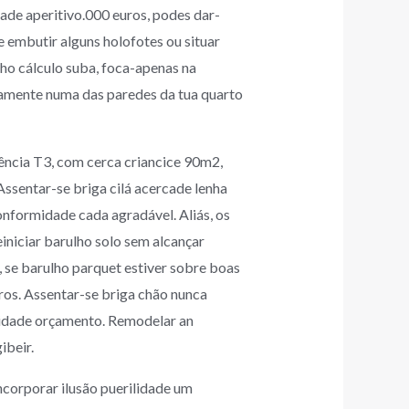
de aperitivo.000 euros, podes dar-
e embutir alguns holofotes ou situar
lho cálculo suba, foca-apenas na
vamente numa das paredes da tua quarto
cia T3, com cerca criancice 90m2,
Assentar-se briga cilá acercade lenha
onformidade cada agradável. Aliás, os
iniciar barulho solo sem alcançar
, se barulho parquet estiver sobre boas
ros. Assentar-se briga chão nunca
rmidade orçamento. Remodelar an
ibeir.
ncorporar ilusão puerilidade um