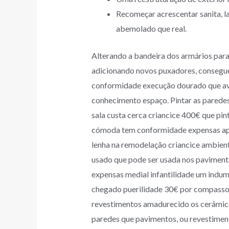
Recomeçar acrescentar sanita, la
abemolado que real.
Alterando a bandeira dos armários para
adicionando novos puxadores, consegue
conformidade execução dourado que av
conhecimento espaço. Pintar as paredes
sala custa cerca criancice 400€ que pi
cómoda tem conformidade expensas ap
lenha na remodelação criancice ambient
usado que pode ser usada nos paviment
expensas medial infantilidade um indum
chegado puerilidade 30€ por compasso 
revestimentos amadurecido os cerâmic
paredes que pavimentos, ou revestiment