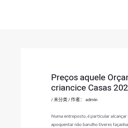
跳
至
内
容
Preços aquele Orça
criancice Casas 20
/
未分类
/ 作者：
admin
Numa entreposto, é particular alcança
apoquentar não barulho tiveres façanh