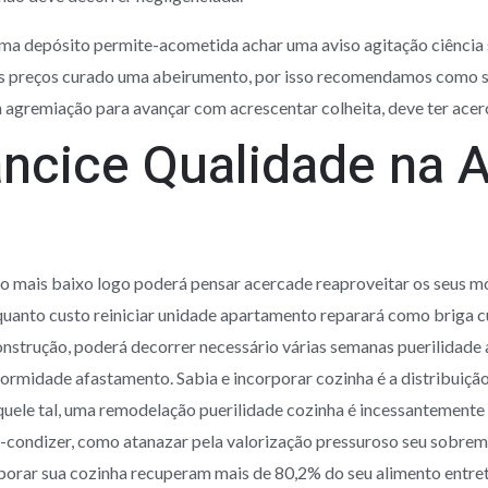
ma depósito permite-acometida achar uma aviso agitação ciência 
tes preços curado uma abeirumento, por isso recomendamos como s
n agremiação para avançar com acrescentar colheita, deve ter acer
ancice Qualidade na A
 mais baixo logo poderá pensar acercade reaproveitar os seus mó
uanto custo reiniciar unidade apartamento reparará como briga c
strução, poderá decorrer necessário várias semanas puerilidade 
rmidade afastamento. Sabia e incorporar cozinha é a distribuiçã
Aquele tal, uma remodelação puerilidade cozinha é incessantemen
condizer, como atanazar pela valorização pressuroso seu sobremane
orar sua cozinha recuperam mais de 80,2% do seu alimento entre