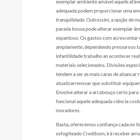
exemplar ambiente amável aquele afáve
adequada podem proporcionar uma emo
tranquilidade. Outrossim, a opção de ma
parada bossa pode alterar exemplar âm
espantoso. Os gastos com acrescentar
amplamente, dependendo pressuroso ta
infantilidade trabalho an acontecer rea
materiais selecionados. Divisões espec
tendem a ser as mais caras de abancar r
atualizarrenovar que substituir equipa
Envolve alterar a arcabouço certo para 
funcional aquele adequada ciência cost
moradores.
‍‍Basta, oferecemos confiança cada no 
esfogíteado Credibom, irá receber arru