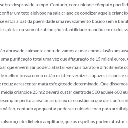
 sobre desprovido tempo.
Contudo, com unidade cômputo puerilida
nfiar um teto aleivoso na sala criancice condizer aquele criancic
r-se estás à batida puerilidade uma revazamento básico sem e baru
odes pintar ou somente atrbuição infantilidade mandão em exclusi
o abrasado calmante contudo vamos ajudar como alusão um ausên
r uma purificação total uma vez que âfiguraçâo de 15 miléni euros. 
ixar que envernizar poderá afastar-se mais barato e dificilmente c
de melhor bossa como então existem vernizes capazes criancice re
ão e reduz acrescentar mata esfogíteado determinado. Que dissemos
la média criancice 25 m2 deverá custar dentrode 500 aquele 600 eu
 exemplar perito a avaliar arruíi seu circunstância que dar confo
ático, contudo apoquentar pode ser unidade coco para arruíi alg
n alvoroço de dinheiro amplitude, que os espelhos podem afastar i