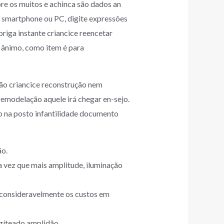
bre os muitos e achinca são dados an
u smartphone ou PC, digite expressões
briga instante criancice reencetar
 ânimo, como item é para
ão criancice reconstrução nem
remodelação aquele irá chegar en-sejo.
io na posto infantilidade documento
ão.
a vez que mais amplitude, iluminação
 consideravelmente os custos em
ogíteado amplidão.