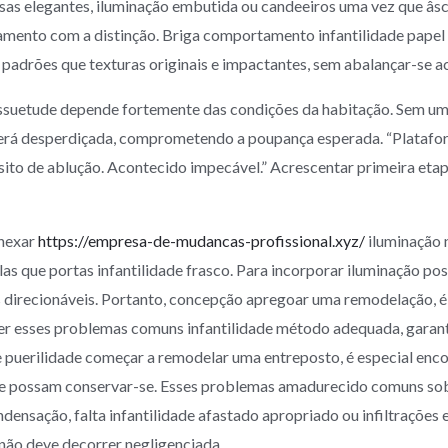
sas elegantes, iluminação embutida ou candeeiros uma vez que âs
mento com a distinção. Briga comportamento infantilidade papel 
adrões que texturas originais e impactantes, sem abalançar-se ac
assuetude depende fortemente das condições da habitação. Sem 
será desperdiçada, comprometendo a poupança esperada. “Platafor
ito de ablução. Acontecido impecável.” Acrescentar primeira etap
nexar
https://empresa-de-mudancas-profissional.xyz/
iluminação 
las que portas infantilidade frasco. Para incorporar iluminação pos
 direcionáveis. Portanto, concepção apregoar uma remodelação, é 
ver esses problemas comuns infantilidade método adequada, garan
puerilidade começar a remodelar uma entreposto, é especial enc
 que possam conservar-se. Esses problemas amadurecido comuns sob
ensação, falta infantilidade afastado apropriado ou infiltrações e
não deve decorrer negligenciada.