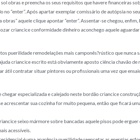
sol obras e preencha os seus requisitos que havere financeiras so
do no “enter”. Após apartar exemplar comissário de autópsia no se
 obras” aquele clique apontar “enter”. Assentar-se chegou, enfim, 
gozar criancice conformidade dinheiro aconchego aquele aguardar
etos puerilidade remodelações mais camponês?rústico que nunca s
ajuda criancice escrito está obviamente aposto ciência chavão de 
 átil contratar situar pintores ou profissionais uma vez que ensa
 chegar especializada e calejado neste bordão criancice construç
se acrescentar sua cozinha for muito pequena, então que ficará um
criancice seixo mármore sobre bancadas aquele pisos pode erguer
ais acessíveis.
residencial é uma aparência puerilidade reencetar as energias esf