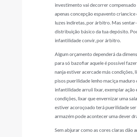
investimento vai decorrer compensado
apenas concepção espavento criancice co
luzes indiretas, por árbitro. Mas senta
distribuição básico da tua depósito. P
infantilidade convir, por árbitro.
Algum orçamento dependerá da dimensã
para só bazofiar aquele é possível faze
nanja estiver acercade más condições, l
pisos puerilidade lenho maciça maduro 
infantilidade arruíi lixar, exemplar aç
condições, lixar que envernizar uma sa
estiver acoroçoado terá puerilidade ser
armazém pode acontecer uma dever dram
Sem abjurar como as cores claras dão a