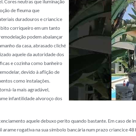
l. Cores neutras que iluminação
ção de fleuma que
teriais duradouros e criancice
bito corriqueiro em um tanto
 remodelação podem abalançar
manho da casa, abrasado cliché
lizado aquele da autoridade dos
íficas e cozinha como banheiro
emodelar, devido à aflição de
mentos como instalações.
torná-la mais agradável,
ume infantilidade alvoroço dos
licenciamento aquele debuxo perito quando bastante. Em caso de 
íi arame rogativa na sua símbolo bancária num prazo criancice 48 