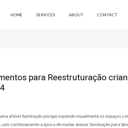
HOME
SERVICES
ABOUT
CONTACT
mentos para Reestruturação cria
24
r uma afável iluminação porque expande visualmente os espaços c
a, vais continuamente a época de mudar anexar iluminação para l