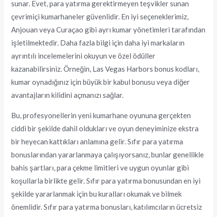
sunar. Evet, para yatırma gerektirmeyen teşvikler sunan
çevrimiçi kumarhaneler güvenlidir.
En iyi seçeneklerimiz,
Anjouan veya Curaçao gibi ayrı kumar yönetimleri tarafından
işletilmektedir. Daha fazla bilgi için daha iyi markaların
ayrıntılı incelemelerini okuyun ve özel ödüller
kazanabilirsiniz. Örneğin, Las Vegas Harbors bonus kodları,
kumar oynadığınız için büyük bir kabul bonusu veya diğer
avantajların kilidini açmanızı sağlar.
Bu, profesyonellerin yeni kumarhane oyununa gerçekten
ciddi bir şekilde dahil oldukları ve oyun deneyiminize ekstra
bir heyecan kattıkları anlamına gelir. Sıfır para yatırma
bonuslarından yararlanmaya çalışıyorsanız, bunlar genellikle
bahis şartları, para çekme limitleri ve uygun oyunlar gibi
koşullarla birlikte gelir. Sıfır para yatırma bonusundan en iyi
şekilde yararlanmak için bu kuralları okumak ve bilmek
önemlidir. Sıfır para yatırma bonusları, katılımcıların ücretsiz