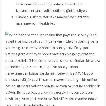
tetiklenmediğini kontrol ediyor ve ardından
kazançların tahsil edilip edilmediğini inceliyor.
Finansal risklere maruz kalmak yerine platformu
incelemek için idealdirler.
Kendi
avantajlarımız ve otuz yıllık deneyimimizle onaylanmış, para
yatırma gerektirmeyen bonuslar sunuyoruz. En iyi para
yatırma gerektirmeyen bonus şartlarını ve gerçek kazanç
potansiyeliyle %100 ücretsiz oyun sunan casinoları bir araya
getirdik. Bugün sunulan, bilgili bir para yatırma
gerektirmeyen bonus şartlarını inceleyin. BetMGM, 25$
bonusu ve düşük çevrim şartları sayesinde, bilgili bir online
casino sıfır para yatırma bonusu arayan oyunculara rehberlik
ediyor. Bu nedenle, para yatırma gerektirmeyen bonusun
basit 1x çevrim şartı vardır ve BetMGM slot oyunlarında ve
jackpot slotlarında kullanılabilir.