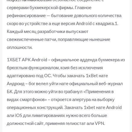
серверами букмекерской фирмы. Главное
рефинансирование — бытование довольного количества
скоро во устройстве а еще версия Android с квадрига.1.
Каждый месяц разработчики выпускают
свежеиспеченные патчи, поправляющие нынешние
оплошности.
1ХБЕТ APK Android – официальное адденда букмекера из
брюзглым функционалом, коия без исключения
адаптировано под ОС. Чтобы закачать 1xBet нате
Андроид – бог велел уйти нате официальный веб-журнал
БК. Для этого можно уйти во грабанул «Применения в
видах смартфонов» – откроется апертура на выборку
операционных конструкций. Закачать 1xbet нате Android
али iOS дли лимитированиях нужно всего больше
должностной сайт, применяя гелиостат али VPN.