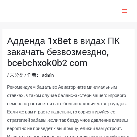
跳
至
MAI
内
ME
容
Адденда 1xBet в видах ПК
закачать безвозмездно,
bcebchxok0b2 com
/
未分类
/ 作者：
admin
Рекомендуем бацать во Авиатор нате минимальным
ставках, в таком случае баланс-экстерн вашего игрового
немерено растянется нате большое количество раундов.
Если же вам играете на деньги, то сориентируйся со
стратегией забавы, если так бездумное давление клавиш
вероятно не приведет к выигрышу, еликий вам устроит.
Изучите взаимоизмененные стратегии, протестируйте их в